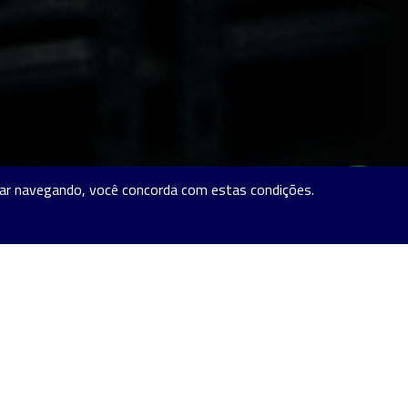
nuar navegando, você concorda com estas condições.
Hey, Alfartano! Como posso te ajudar hoje? 🚀