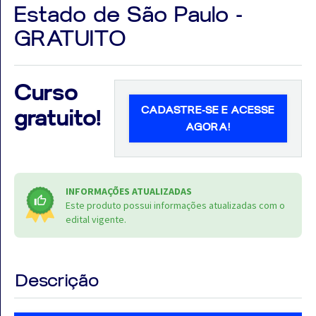
Estado de São Paulo -
GRATUITO
Aprovados
Curso
CADASTRE-SE E ACESSE
Notícias
gratuito!
AGORA!
Aulas
AO
INFORMAÇÕES ATUALIZADAS
VIVO
Este produto possui informações atualizadas com o
edital vigente.
GRATUITAS!
Descrição