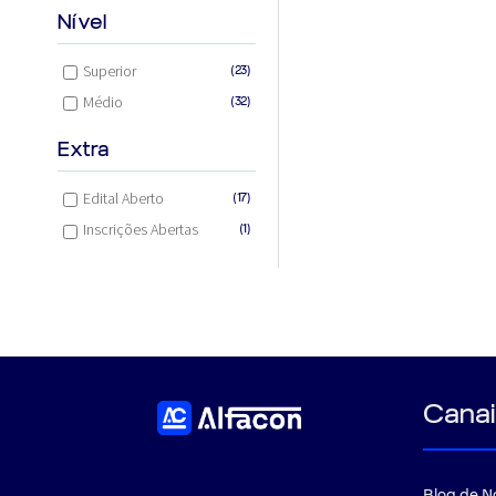
Nível
Superior
(23)
Médio
(32)
Extra
Edital Aberto
(17)
Inscrições Abertas
(1)
Canai
Blog de N