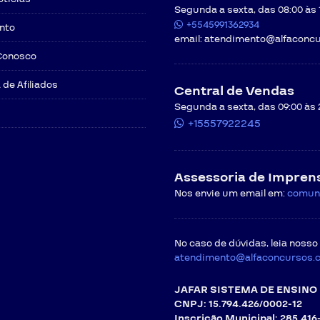
Segunda a sexta, das 08:00 às 12
+5545991362934
nto
email:
atendimento@alfaconcu
Conosco
de Afiliados
Central de Vendas
Segunda a sexta, das 09:00 às 
+15557922245
Assessoria de Impren
Nos envie um email em:
comun
No caso de dúvidas, leia nosso
atendimento@alfaconcursos.
JAFAR SISTEMA DE ENSINO 
CNPJ: 15.794.426/0002-12
Inscrição Municipal: 285.416