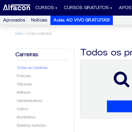
CURSOS
CURSOS GRATUITOS
APOS
Aprovados
Notícias
Aulas AO VIVO GRATUITAS!
Início
›
Cursos Gratuitos
Todos os p
Carreiras
Todas as Carreiras
Policiais
Tribunais
Militares
Administrativas
Outros
Bombeiros
Matérias Isoladas