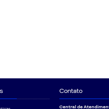
s
Contato
Central de Atendimen
otícias