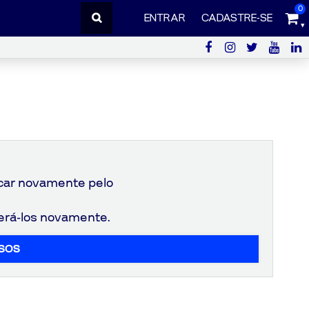
0
ENTRAR
CADASTRE-SE
scar novamente pelo
lterá-los novamente.
RSOS