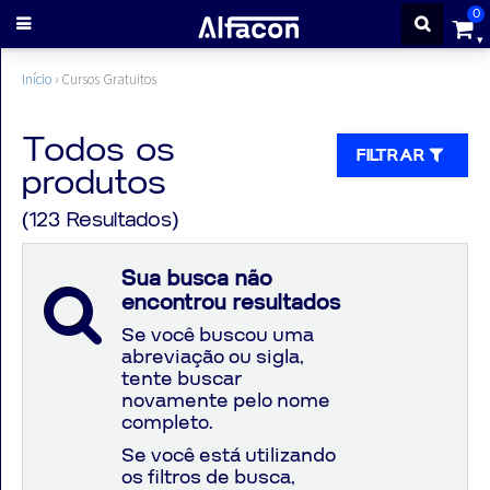
0
ENTRAR
Início
›
Cursos Gratuitos
CADASTRE-
Todos os
FILTRAR
produtos
SE
(123 Resultados)
Cursos
Sua busca não
encontrou resultados
Cursos
Se você buscou uma
abreviação ou sigla,
gratuitos
tente buscar
novamente pelo nome
completo.
Apostilas
Se você está utilizando
os filtros de busca,
ALFAQUIZ