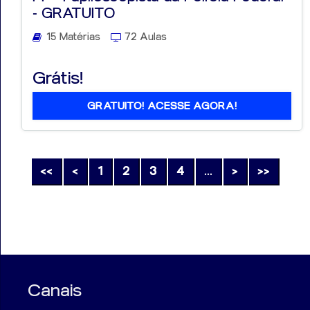
- GRATUITO
15 Matérias
72 Aulas
Grátis!
GRATUITO! ACESSE AGORA!
<<
<
1
2
3
4
...
>
>>
Canais