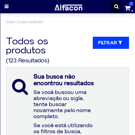
0
ENTRAR
Início
›
Cursos Gratuitos
CADASTRE-
Todos os
FILTRAR
produtos
SE
(123 Resultados)
Cursos
Sua busca não
encontrou resultados
Cursos
Se você buscou uma
abreviação ou sigla,
gratuitos
tente buscar
novamente pelo nome
completo.
Apostilas
Se você está utilizando
os filtros de busca,
ALFAQUIZ