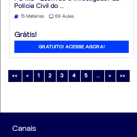
Polícia Civil do ...
15 Matérias
69 Aulas
Grátis!
GRATUITO! ACESSE AGORA!
<<
<
1
2
3
4
5
...
>
>>
Canais