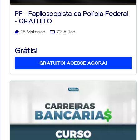
PF - Papiloscopista da Polícia Federal
- GRATUITO
15 Matérias
72 Aulas
Aprovados
Grátis!
Notícias
Aulas
GRATUITO! ACESSE AGORA!
AO
VIVO
GRATUITAS!