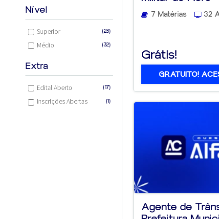
Nível
7 Matérias
32 A
Superior
(23)
Médio
(32)
Grátis!
Extra
GRATUITO! ACE
Edital Aberto
(17)
Inscrições Abertas
(1)
Agente de Trâns
Prefeitura Munic