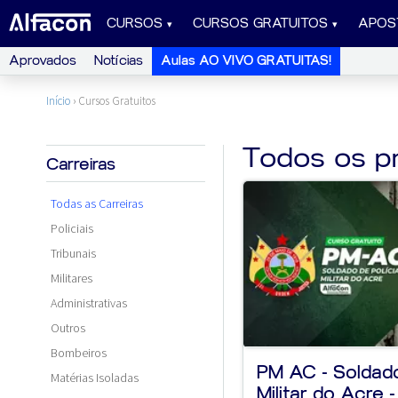
CURSOS
CURSOS GRATUITOS
APOS
Aprovados
Notícias
Aulas AO VIVO GRATUITAS!
Início
›
Cursos Gratuitos
Todos os p
Carreiras
Todas as Carreiras
Policiais
Tribunais
Militares
Administrativas
Outros
Bombeiros
PM AC - Soldado
Matérias Isoladas
Militar do Acre