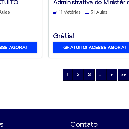
ATUITO
Administrativa do Ministério.
Aulas
11 Matérias
51 Aulas
Grátis!
SSE AGORA!
GRATUITO! ACESSE AGORA!
1
2
3
...
>
>>
s
Contato