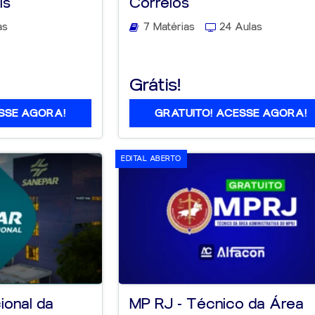
is
Correios
as
7 Matérias
24 Aulas
Grátis!
SSE AGORA!
GRATUITO! ACESSE AGORA!
EDITAL ABERTO
ional da
MP RJ - Técnico da Área