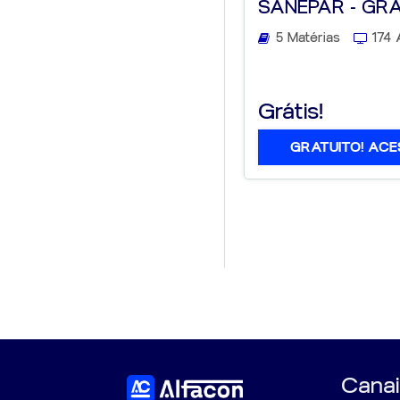
SANEPAR - GR
5 Matérias
174 
Grátis!
GRATUITO! ACE
Canai