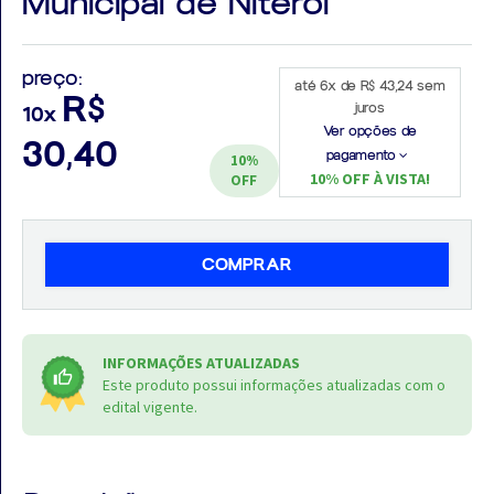
Municipal de Niterói
preço:
até 6x de R$ 43,24 sem
R$
juros
10x
Aprovados
Ver opções de
30,40
pagamento
10%
Notícias
10% OFF À VISTA!
OFF
Aulas
AO
COMPRAR
VIVO
GRATUITAS!
INFORMAÇÕES ATUALIZADAS
Este produto possui informações atualizadas com o
edital vigente.