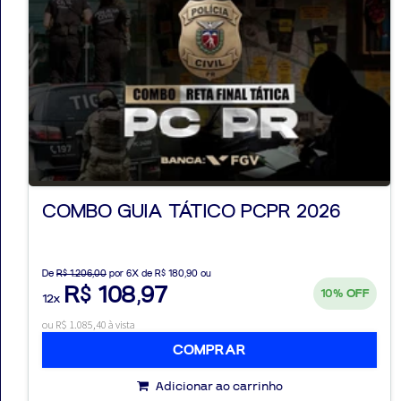
COMBO GUIA TÁTICO PCPR 2026
De
R$ 1.206,00
por 6X de R$ 180,90 ou
R$ 108,97
10%
OFF
12x
ou R$ 1.085,40 à vista
COMPRAR
Adicionar ao carrinho