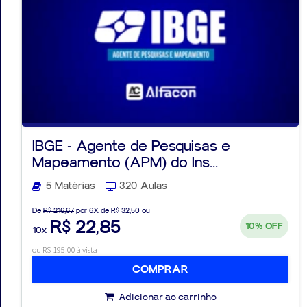
Aprovados
Notícias
Aulas
IBGE - Agente de Pesquisas e
Mapeamento (APM) do Ins...
AO
5 Matérias
320 Aulas
VIVO
De
R$ 216,67
por 6X de R$ 32,50 ou
GRATUITAS!
R$ 22,85
10%
OFF
10x
ou R$ 195,00 à vista
COMPRAR
Adicionar ao carrinho