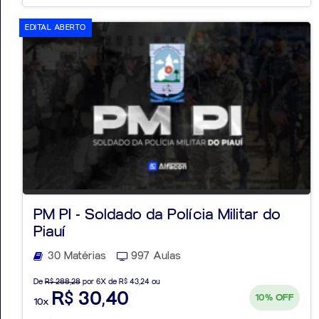
EDITAL ABERTO
PM PI - Soldado da Polícia Militar do
Piauí
30 Matérias
997 Aulas
De
R$ 288,28
por 6X de R$ 43,24 ou
R$ 30,40
10%
OFF
10x