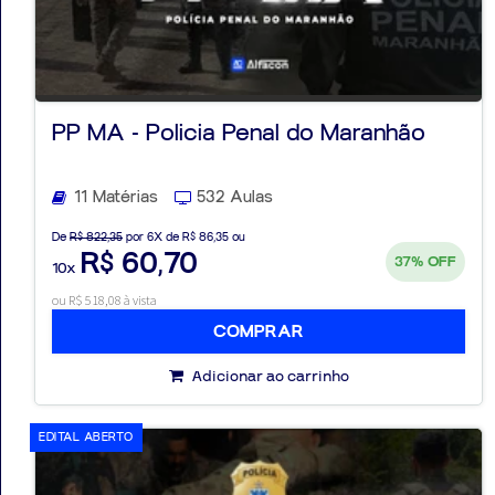
PP MA - Policia Penal do Maranhão
11 Matérias
532 Aulas
De
R$ 822,35
por 6X de R$ 86,35 ou
R$ 60,70
37%
OFF
10x
ou R$ 518,08 à vista
COMPRAR
Adicionar ao carrinho
EDITAL ABERTO