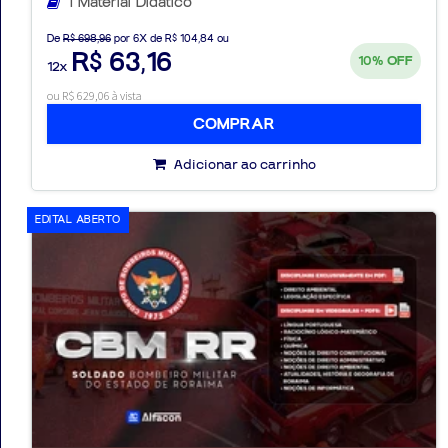
1 Material Didático
De
R$ 698,96
por 6X de R$ 104,84 ou
R$ 63,16
10%
OFF
12x
ou R$ 629,06 à vista
COMPRAR
Adicionar ao carrinho
EDITAL ABERTO