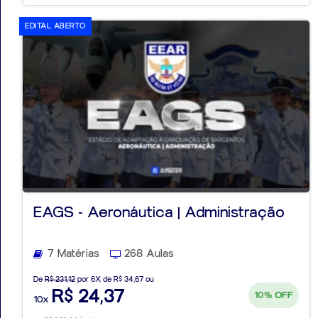
EDITAL ABERTO
EAGS - Aeronáutica | Administração
7 Matérias
268 Aulas
De
R$ 231,12
por 6X de R$ 34,67 ou
R$ 24,37
10%
OFF
10x