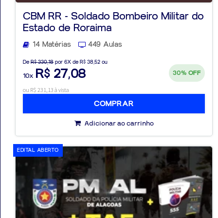
CBM RR - Soldado Bombeiro Militar do
Estado de Roraima
14 Matérias
449 Aulas
De
R$ 330,18
por 6X de R$ 38,52 ou
R$ 27,08
30%
OFF
10x
ou R$ 231,13 à vista
COMPRAR
Adicionar ao carrinho
EDITAL ABERTO