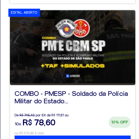
EDITAL ABERTO
COMBO - PMESP - Soldado da Polícia
Militar do Estado...
De
R$ 745,40
por 6X de R$ 111,81 ou
R$ 78,60
10%
OFF
10x
ou R$ 670,86 à vista