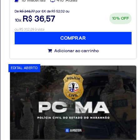
18 Matérias
416 Aulas
De
R$ 346,77
por 6X de R$ 52,02 ou
R$ 36,57
10%
OFF
10x
ou R$ 312,09 à vista
COMPRAR
Adicionar ao carrinho
EDITAL ABERTO