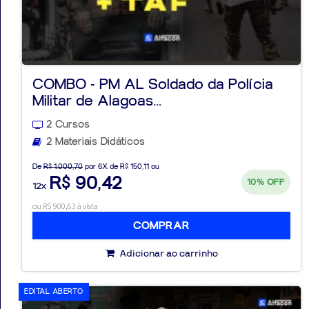
COMBO - PM AL Soldado da Polícia
Militar de Alagoas...
2 Cursos
2 Materiais Didáticos
De
R$ 1.000,70
por 6X de R$ 150,11 ou
R$ 90,42
10%
OFF
12x
ou R$ 900,63 à vista
COMPRAR
Adicionar ao carrinho
EDITAL ABERTO