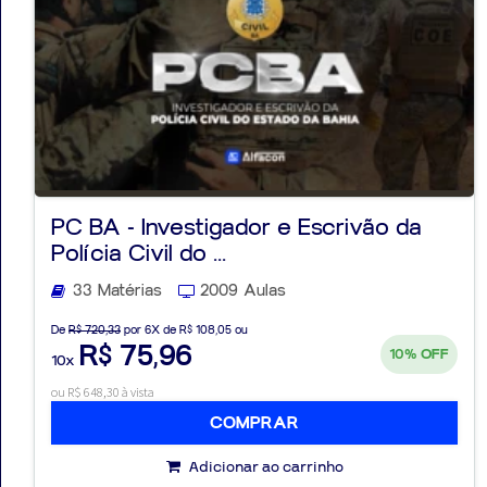
PC BA - Investigador e Escrivão da
Polícia Civil do ...
33 Matérias
2009 Aulas
De
R$ 720,33
por 6X de R$ 108,05 ou
R$ 75,96
10%
OFF
10x
ou R$ 648,30 à vista
COMPRAR
Adicionar ao carrinho