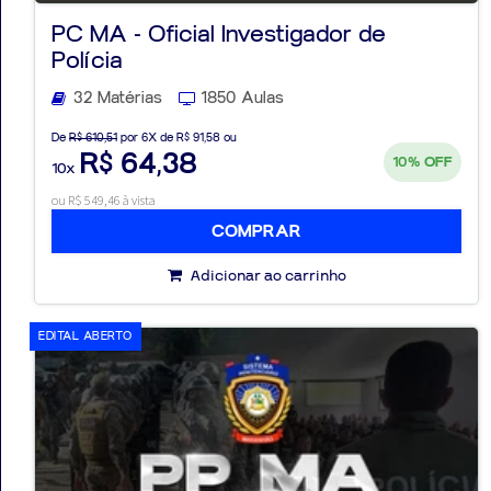
PC MA - Oficial Investigador de
Polícia
32 Matérias
1850 Aulas
De
R$ 610,51
por 6X de R$ 91,58 ou
R$ 64,38
10%
OFF
10x
ou R$ 549,46 à vista
COMPRAR
Adicionar ao carrinho
EDITAL ABERTO