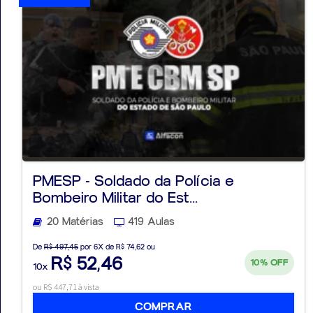
PMESP - Soldado da Polícia e
Bombeiro Militar do Est...
20 Matérias
419 Aulas
De
R$ 497,45
por 6X de R$ 74,62 ou
R$ 52,46
10%
OFF
10x
ou R$ 447,71 à vista
COMPRAR