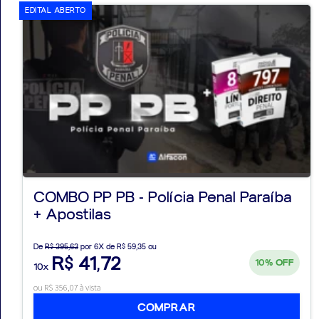
EDITAL ABERTO
COMBO PP PB - Polícia Penal Paraíba
+ Apostilas
De
R$ 395,63
por 6X de R$ 59,35 ou
R$ 41,72
10%
OFF
10x
ou R$ 356,07 à vista
COMPRAR