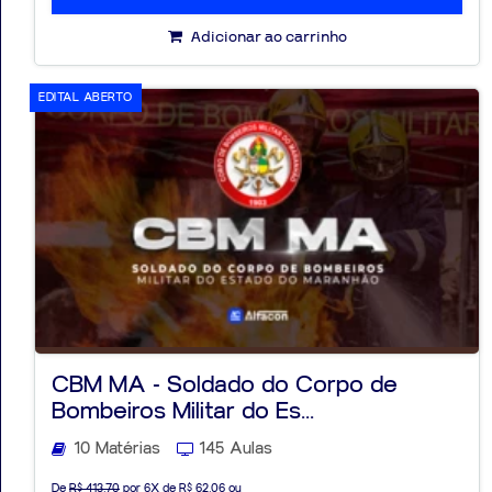
Adicionar ao carrinho
EDITAL ABERTO
CBM MA - Soldado do Corpo de
Bombeiros Militar do Es...
10 Matérias
145 Aulas
De
R$ 413,70
por 6X de R$ 62,06 ou