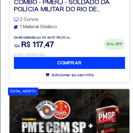
COMBO - PMERJ - SOLDADO DA
POLÍCIA MILITAR DO RIO DE...
2 Cursos
1 Material Didático
De
R$ 1.300,00
por 6X de R$ 195,00 ou
R$ 117,47
10%
OFF
12x
ou R$ 1.170,00 à vista
COMPRAR
Adicionar ao carrinho
EDITAL ABERTO