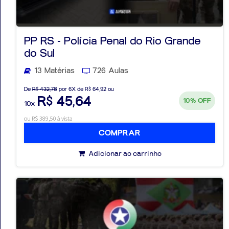
PP RS - Polícia Penal do Rio Grande
do Sul
13 Matérias
726 Aulas
De
R$ 432,78
por 6X de R$ 64,92 ou
R$ 45,64
10%
OFF
10x
ou R$ 389,50 à vista
COMPRAR
Adicionar ao carrinho