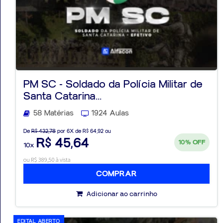
PM SC - Soldado da Polícia Militar de
Santa Catarina...
58 Matérias
1924 Aulas
De
R$ 432,78
por 6X de R$ 64,92 ou
R$ 45,64
10%
OFF
10x
ou R$ 389,50 à vista
COMPRAR
Adicionar ao carrinho
EDITAL ABERTO