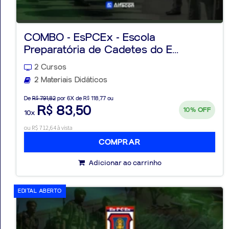
COMBO - EsPCEx - Escola
Preparatória de Cadetes do E...
Aprovados
2 Cursos
Notícias
2 Materiais Didáticos
De
R$ 791,82
por 6X de R$ 118,77 ou
Aulas
R$ 83,50
10%
OFF
10x
AO
ou R$ 712,64 à vista
COMPRAR
VIVO
Adicionar ao carrinho
GRATUITAS!
EDITAL ABERTO