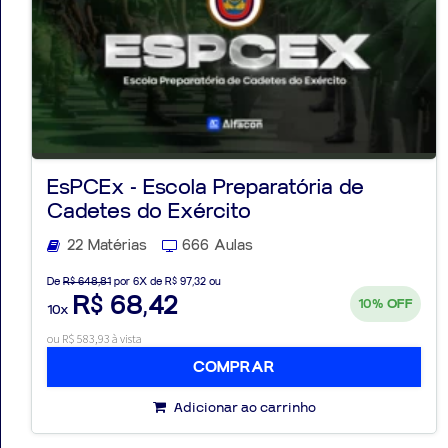
EsPCEx - Escola Preparatória de
Cadetes do Exército
22 Matérias
666 Aulas
De
R$ 648,81
por 6X de R$ 97,32 ou
R$ 68,42
10%
OFF
10x
ou R$ 583,93 à vista
COMPRAR
Adicionar ao carrinho