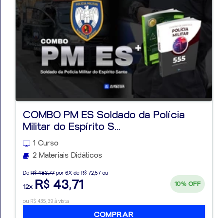
COMBO PM ES Soldado da Polícia
Militar do Espírito S...
1 Curso
2 Materiais Didáticos
De
R$ 483,77
por 6X de R$ 72,57 ou
R$ 43,71
10%
OFF
12x
ou R$ 435,39 à vista
COMPRAR