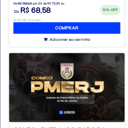
De
R$ 759,00
por 6X de R$ 113,85 ou
R$ 68,58
10%
OFF
12x
ou R$ 683,10 à vista
COMPRAR
Adicionar ao carrinho