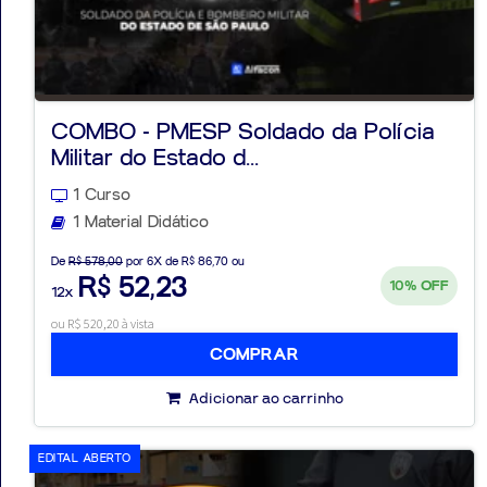
COMBO - PMESP Soldado da Polícia
Militar do Estado d...
1 Curso
1 Material Didático
De
R$ 578,00
por 6X de R$ 86,70 ou
R$ 52,23
10%
OFF
12x
ou R$ 520,20 à vista
COMPRAR
Adicionar ao carrinho
EDITAL ABERTO