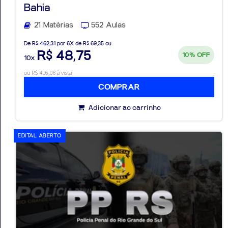
Bahia
21 Matérias
552 Aulas
De
R$ 462,31
por 6X de R$ 69,35 ou
R$ 48,75
10%
OFF
10x
ou R$ 416,08 à vista
COMPRAR
Adicionar ao carrinho
EDITAL ABERTO