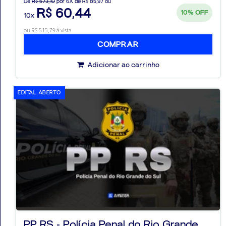
De
R$ 573,10
por 6X de R$ 85,97 ou
R$ 60,44
10%
OFF
10x
ou R$ 515,79 à vista
COMPRAR
Adicionar ao carrinho
EDITAL ABERTO
PP RS - Polícia Penal do Rio Grande