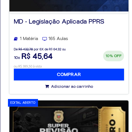
MD - Legislação Aplicada PPRS
Aprovados
1 Matéria
165 Aulas
Notícias
De
R$ 432,78
por 6X de R$ 64,92 ou
R$ 45,64
10%
OFF
10x
Aulas
ou R$ 389,50 à vista
AO
COMPRAR
VIVO
Adicionar ao carrinho
GRATUITAS!
EDITAL ABERTO