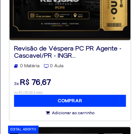
Revisão de Véspera PC PR Agente -
Cascavel/PR - INGR...
0 Matéria
0 Aula
R$ 76,67
3x
ou R$ 230,00 à vista
COMPRAR
Adicionar ao carrinho
EDITAL ABERTO