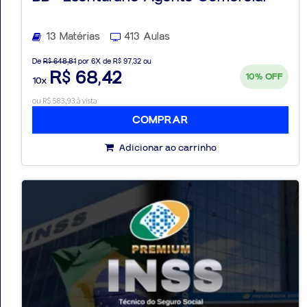
13 Matérias
413 Aulas
De
R$ 648,81
por 6X de R$ 97,32 ou
R$ 68,42
10%
OFF
10x
ou R$ 583,93 à vista
COMPRAR
Adicionar ao carrinho