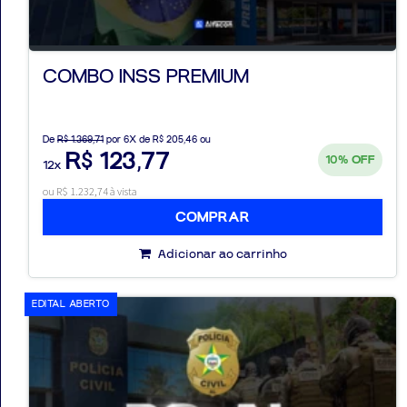
COMBO INSS PREMIUM
De
R$ 1.369,71
por 6X de R$ 205,46 ou
R$ 123,77
10%
OFF
12x
ou R$ 1.232,74 à vista
COMPRAR
Adicionar ao carrinho
EDITAL ABERTO