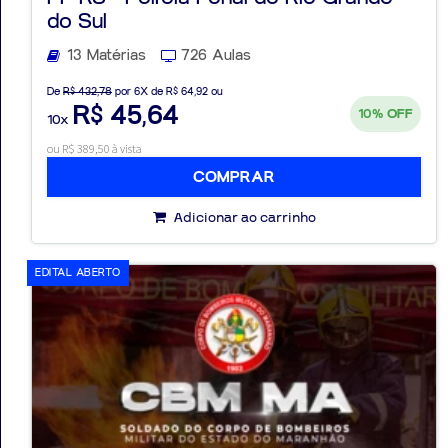
do Sul
13 Matérias
726 Aulas
De
R$ 432,78
por 6X de R$ 64,92 ou
R$ 45,64
10%
OFF
10x
ou R$ 389,50 à vista
COMPRAR
Adicionar ao carrinho
EDITAL ABERTO