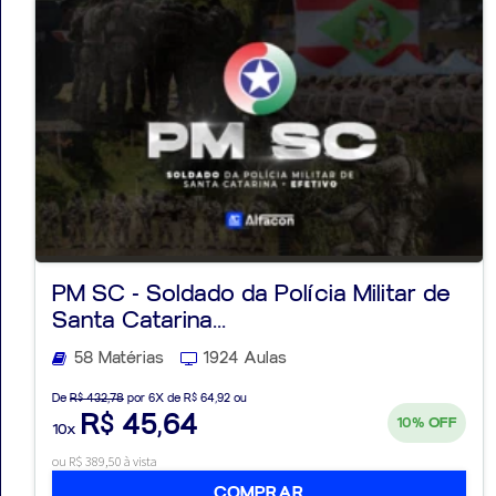
PM SC - Soldado da Polícia Militar de
Santa Catarina...
58 Matérias
1924 Aulas
De
R$ 432,78
por 6X de R$ 64,92 ou
R$ 45,64
10%
OFF
10x
ou R$ 389,50 à vista
COMPRAR