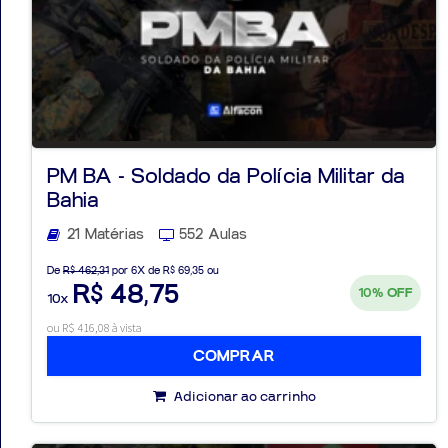
PM BA - Soldado da Polícia Militar da
Bahia
21 Matérias
552 Aulas
De
R$ 462,31
por 6X de R$ 69,35 ou
R$ 48,75
10%
OFF
10x
ou R$ 416,08 à vista
COMPRAR
Adicionar ao carrinho