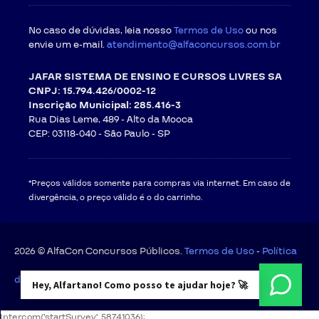
No caso de dúvidas, leia nosso
Termos de Uso
ou nos
envie um e-mail.
atendimento@alfaconcursos.com.br
JAFAR SISTEMA DE ENSINO E CURSOS LIVRES SA
CNPJ: 15.794.426/0002-12
Inscrição Municipal: 285.416-3
Rua Dias Leme, 489 - Alto da Mooca
CEP: 03118-040 -
São Paulo - SP
*Preços válidos somente para compras via internet. Em caso de
divergência, o preço válido é o do carrinho.
2026 © AlfaCon Concursos Públicos.
Termos de Uso
-
Política
de Privacidade
Hey, Alfartano! Como posso te ajudar hoje? 🚀
Intercom('startSurvey', 58741036);