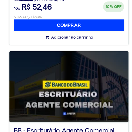
De
R$ 497,45
por 6X de R$ 74,62 ou
R$ 52,46
10%
OFF
10x
ou R$ 447,71 à vista
COMPRAR
Adicionar ao carrinho
BB - Escriturário Agente Comercial