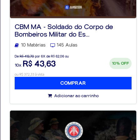
CBM MA - Soldado do Corpo de
Bombeiros Militar do Es...
10 Matérias
145 Aulas
De
R$ 413,70
por 6X de R$ 62,06 ou
R$ 43,63
10%
OFF
10x
ou R$ 372,33 à vista
COMPRAR
Adicionar ao carrinho