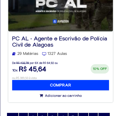
PC AL - Agente e Escrivão de Polícia
Civil de Alagoas
29 Matérias
1327 Aulas
De
R$ 432,78
por 6X de R$ 64,92 ou
R$ 45,64
10%
OFF
10x
ou R$ 389,50 à vista
COMPRAR
Adicionar ao carrinho