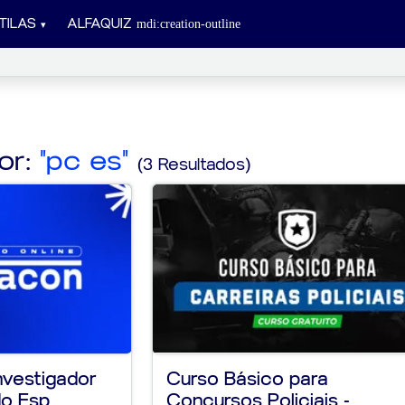
TILAS
ALFAQUIZ
or:
"pc es"
(3 Resultados)
Investigador
Curso Básico para
o Esp...
Concursos Policiais -