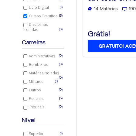
Livro Digital
(1)
14 Matérias
190
Cursos Gratuitos
(3)
Disciplinas
Isoladas
(0)
Grátis!
Carreiras
GRATUITO! ACE
Administrativas
(0)
Bombeiros
(0)
Matérias Isoladas
(0)
Militares
(0)
Outros
(0)
Policiais
(3)
Tribunais
(0)
Nível
Superior
(1)