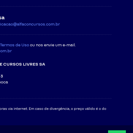
sa
icacao@alfaconcursos.com.br
Termos de Uso
ou nos envie um e-mail.
com.br
E CURSOS LIVRES SA
-3
ooca
as via internet. Em caso de divergência, o preço válido é o do