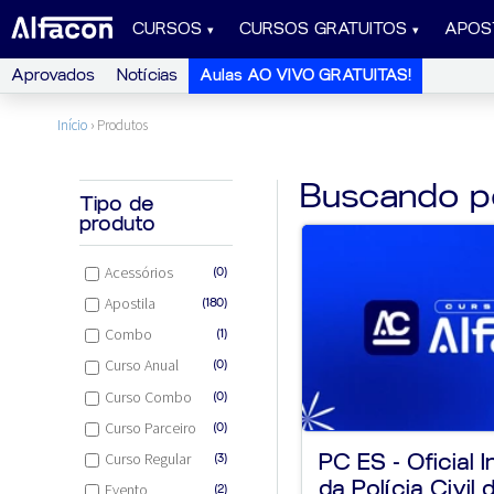
CURSOS
CURSOS GRATUITOS
APOS
Aprovados
Notícias
Aulas AO VIVO GRATUITAS!
Início
›
Produtos
Buscando p
Tipo de
produto
Acessórios
(0)
Apostila
(180)
Combo
(1)
Curso Anual
(0)
Curso Combo
(0)
Curso Parceiro
(0)
PC ES - Oficial 
Curso Regular
(3)
da Polícia Civil d
Evento
(2)