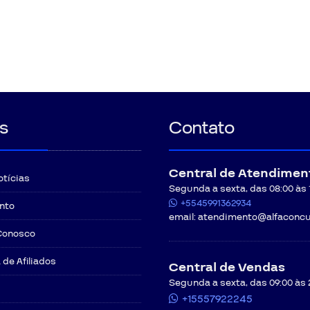
s
Contato
Central de Atendimen
otícias
Segunda a sexta, das 08:00 às 12
+5545991362934
nto
email:
atendimento@alfaconcu
Conosco
de Afiliados
Central de Vendas
Segunda a sexta, das 09:00 às 
+15557922245