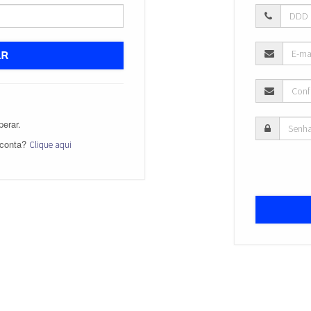
AR
erar.
 conta?
Clique aqui