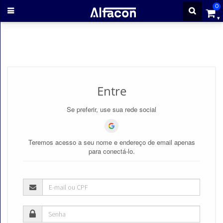
0
ENTRAR
CADASTRE-
Entre
SE
Se preferir, use sua rede social
Cursos
Teremos acesso a seu nome e endereço de email apenas
Cursos
para conectá-lo.
gratuitos
Apostilas
ALFAQUIZ