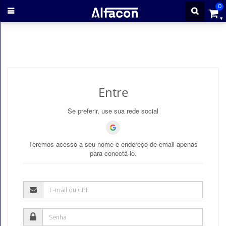
0
ENTRAR
CADASTRE-
Entre
SE
Se preferir, use sua rede social
Cursos
Teremos acesso a seu nome e endereço de email apenas
Cursos
para conectá-lo.
gratuitos
Apostilas
ALFAQUIZ