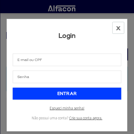
Meu Carrinho
Login
Continuar comprando
ENTRAR
CRIAR CONTA
Você ainda não possui produtos no carrinho.
ENTRAR
Cursos por carreira
Esqueci minha senha!
POLICIAIS
ADMINISTRATIVAS
Não possui uma conta?
Crie sua conta agora.
TRIBUNAIS
FISCAIS