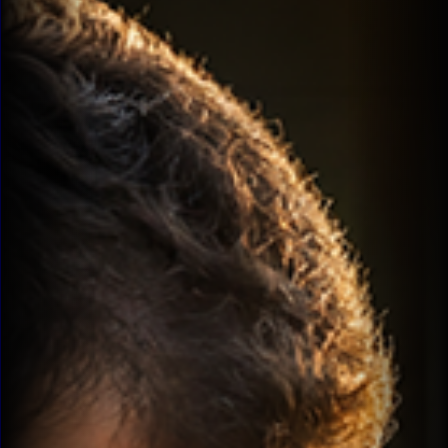
Aprovados
Notícias
Aulas
AO
VIVO
GRATUITAS!