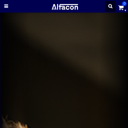
0
ENTRAR
CADASTRE-
SE
Cursos
Cursos
gratuitos
Apostilas
ALFAQUIZ