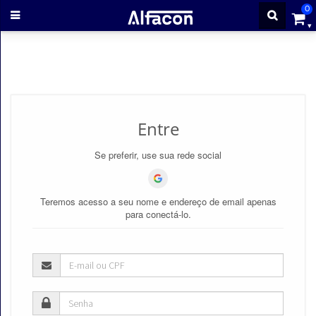
0
ENTRAR
CADASTRE-
Entre
SE
Se preferir, use sua rede social
Cursos
Teremos acesso a seu nome e endereço de email apenas
Cursos
para conectá-lo.
gratuitos
Apostilas
ALFAQUIZ