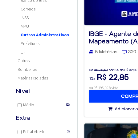
Banco do Brasil
Correios
INSS
MPU
IBGE - Agente d
Outros Administrativos
Mapeamento (APM
Prefeituras
5 Matérias
320 
UF
Outros
Bombeiros
De
R$ 216,67
por 6X de R$ 32,50
R$ 22,85
Matérias Isoladas
10x
ou R$ 195,00 à vista
Nível
COMP
Médio
(2)
Adicionar a
Extra
Edital Aberto
(1)