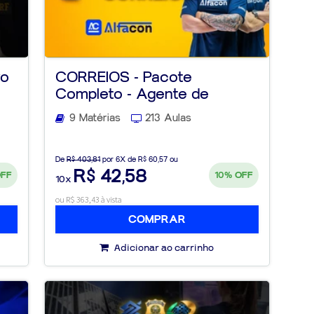
vo
CORREIOS - Pacote
Completo - Agente de
Correios da E...
9 Matérias
213 Aulas
De
R$ 403,81
por 6X de R$ 60,57 ou
R$ 42,58
OFF
10%
OFF
10x
ou R$ 363,43 à vista
COMPRAR
Adicionar ao carrinho