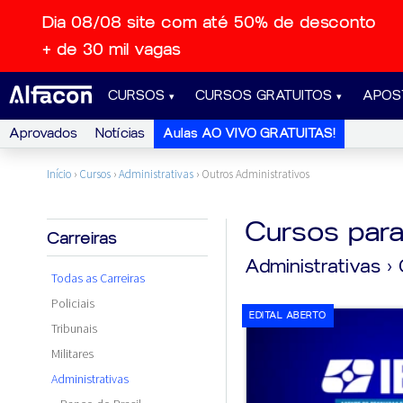
Dia 08/08 site com até 50% de desconto
+ de 30 mil vagas
CURSOS
CURSOS GRATUITOS
APOS
Aprovados
Notícias
Aulas AO VIVO GRATUITAS!
Início
›
Cursos
›
Administrativas
›
Outros Administrativos
Cursos par
Carreiras
Administrativas
›
Todas as Carreiras
Policiais
EDITAL ABERTO
Tribunais
Militares
Administrativas