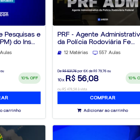
e Pesquisas e
PRF - Agente Administrati
) do Ins...
da Polícia Rodoviária Fe...
Aulas
12 Matérias
557 Aulas
 ou
De
R$ 531,76
por 6X de R$ 79,76 ou
R$ 56,08
10%
OFF
10%
10x
ou R$ 478,58 à vista
RAR
COMPRAR
o carrinho
Adicionar ao carrinho