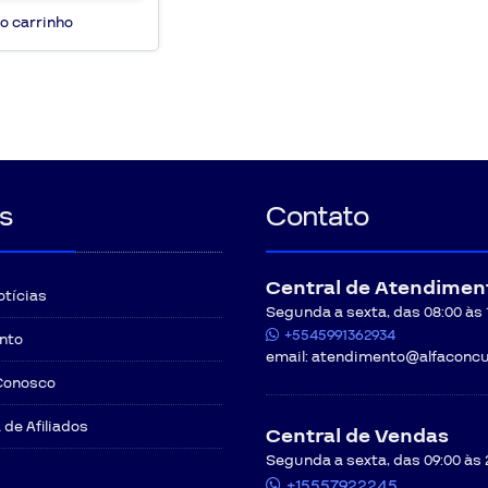
o carrinho
s
Contato
Central de Atendimen
otícias
Segunda a sexta, das 08:00 às 12
+5545991362934
nto
email:
atendimento@alfaconcu
Conosco
de Afiliados
Central de Vendas
Segunda a sexta, das 09:00 às 
+15557922245