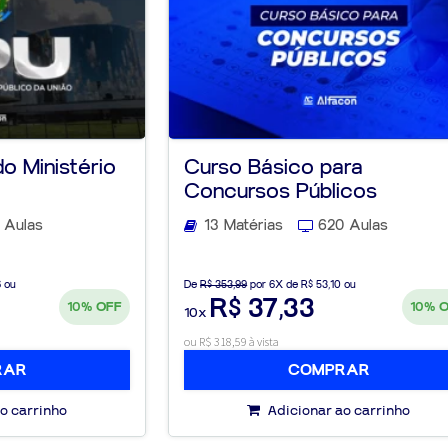
o Ministério
Curso Básico para
o
Concursos Públicos
 Aulas
13 Matérias
620 Aulas
6 ou
De
R$ 353,99
por 6X de R$ 53,10 ou
R$ 37,33
10%
OFF
10%
10x
ou R$ 318,59 à vista
RAR
COMPRAR
o carrinho
Adicionar ao carrinho