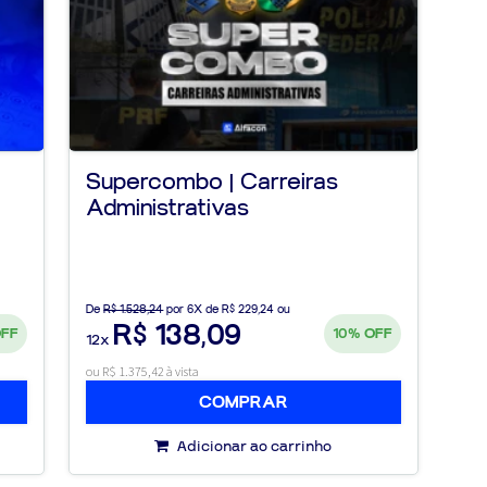
Supercombo | Carreiras
Administrativas
De
R$ 1.528,24
por 6X de R$ 229,24 ou
R$ 138,09
OFF
10%
OFF
12x
ou R$ 1.375,42 à vista
COMPRAR
Adicionar ao carrinho