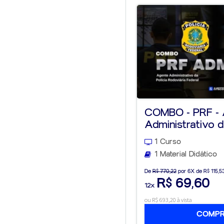
COMBO - PRF -
Administrativo d
Rodo...
1 Curso
1 Material Didático
De
R$ 770,22
por 6X de R$ 115,5
R$ 69,60
12x
ou R$ 693,20 à vista
COMP