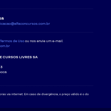
sa
icacao@alfaconcursos.com.br
Termos de Uso
ou nos envie um e-mail.
com.br
E CURSOS LIVRES SA
-3
ooca
as via internet. Em caso de divergência, o preço válido é o do