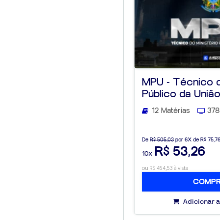
MPU - Técnico d
Público da Uniã
12 Matérias
378
De
R$ 505,03
por 6X de R$ 75,7
R$ 53,26
10x
ou R$ 454,53 à vista
COMP
Adicionar a