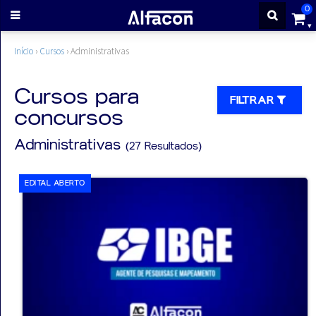
0
ENTRAR
Início
›
Cursos
›
Administrativas
CADASTRE-
Cursos para
FILTRAR
concursos
SE
Administrativas
(27 Resultados)
Cursos
EDITAL ABERTO
Cursos
gratuitos
Apostilas
ALFAQUIZ