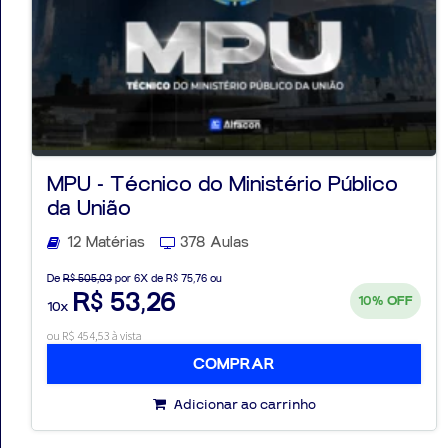
MPU - Técnico do Ministério Público
da União
12 Matérias
378 Aulas
De
R$ 505,03
por 6X de R$ 75,76 ou
R$ 53,26
10%
OFF
10x
ou R$ 454,53 à vista
COMPRAR
Adicionar ao carrinho