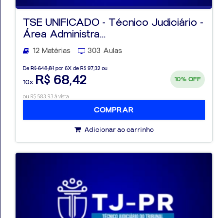
TSE UNIFICADO - Técnico Judiciário -
Área Administra...
12 Matérias
303 Aulas
De
R$ 648,81
por 6X de R$ 97,32 ou
R$ 68,42
10%
OFF
10x
ou R$ 583,93 à vista
COMPRAR
Adicionar ao carrinho