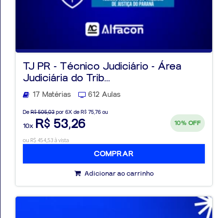
TJ PR - Técnico Judiciário - Área
Judiciária do Trib...
17 Matérias
612 Aulas
De
R$ 505,03
por 6X de R$ 75,76 ou
R$ 53,26
10%
OFF
10x
ou R$ 454,53 à vista
COMPRAR
Adicionar ao carrinho