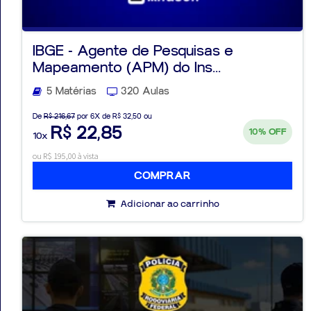
IBGE - Agente de Pesquisas e
Mapeamento (APM) do Ins...
Aprovados
5 Matérias
320 Aulas
Notícias
De
R$ 216,67
por 6X de R$ 32,50 ou
R$ 22,85
10%
OFF
10x
Aulas
ou R$ 195,00 à vista
AO
COMPRAR
VIVO
Adicionar ao carrinho
GRATUITAS!