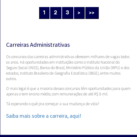
1
2
3
>
>>
Carreiras Administrativas
Os concursos das carreiras administrativas oferecem milhares de vagas todos
os anos. Há oportunidades em instituições como o Instituto Nacional do
Seguro Social (INSS), Banco do Brasil, Ministério Público da União (MPU) e dos
estados, Instituto Brasileiro de Geografia Estatística (IBGE), entre muitos
outros.
O mais legal é que a maioria desses concursos têm oportunidades para quem
apenas o tem ensino médio, com remunerações de até R$ 8 mil.
Tá esperando o quê pra começar a sua mudança de vida?
Saiba mais sobre a carreira, aqui!