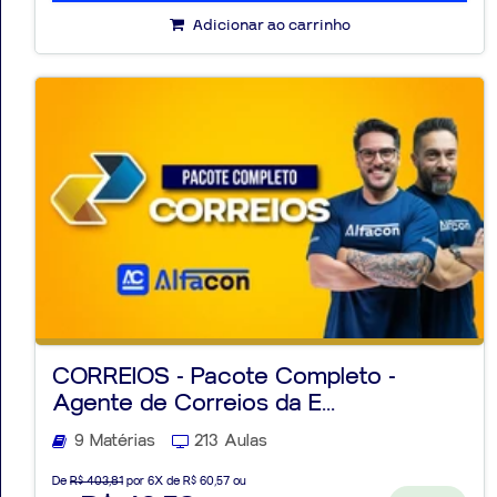
Adicionar ao carrinho
CORREIOS - Pacote Completo -
Agente de Correios da E...
9 Matérias
213 Aulas
De
R$ 403,81
por 6X de R$ 60,57 ou