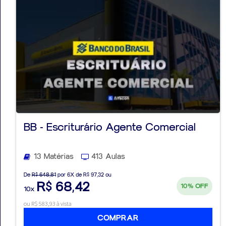
BB - Escriturário Agente Comercial
13 Matérias
413 Aulas
De
R$ 648,81
por 6X de R$ 97,32 ou
R$ 68,42
10%
OFF
10x
ou R$ 583,93 à vista
COMPRAR