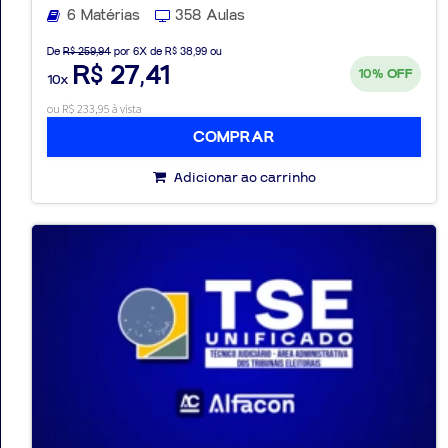
6 Matérias
358 Aulas
De
R$ 259,94
por 6X de R$ 38,99 ou
R$ 27,41
10%
OFF
10x
ou R$ 233,95 à vista
COMPRAR
Adicionar ao carrinho