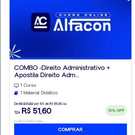
COMBO -Direito Administrativo +
Apostila Direito Adm...
1 Curso
1 Material Didático
De
R$ 571,00
por 6X de R$ 85,65 ou
R$ 51,60
10%
OFF
12x
ou R$ 513,90 à vista
COMPRAR