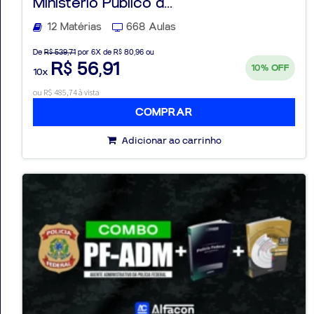
Ministério Público d...
12 Matérias
668 Aulas
De
R$ 539,71
por 6X de R$ 80,96 ou
R$ 56,91
10%
OFF
10x
ou R$ 485,74 à vista
COMPRAR
Adicionar ao carrinho