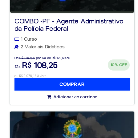
COMBO -PF - Agente Administrativo
da Polícia Federal
1 Curso
2 Materiais Didáticos
De
R$ 1.197,96
por 6X de R$ 179,69 ou
R$ 108,25
10%
OFF
12x
ou R$ 1.078,16 à vista
COMPRAR
Adicionar ao carrinho