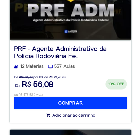
PRF - Agente Administrativo da
Polícia Rodoviária Fe...
12 Matérias
557 Aulas
De
R$ 531,76
por 6X de R$ 79,76 ou
R$ 56,08
10%
OFF
10x
ou R$ 478,58 à vista
COMPRAR
Adicionar ao carrinho