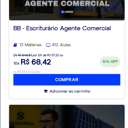
BB - Escriturário Agente Comercial
Aprovados
Notícias
13 Matérias
413 Aulas
De
R$ 648,81
por 6X de R$ 97,32 ou
Aulas
R$ 68,42
10%
OFF
10x
AO
ou R$ 583,93 à vista
VIVO
COMPRAR
GRATUITAS!
Adicionar ao carrinho