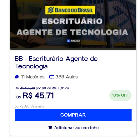
BB - Escriturário Agente de
Tecnologia
11 Matérias
388 Aulas
De
R$ 433,42
por 6X de R$ 65,01 ou
R$ 45,71
10%
OFF
10x
ou R$ 390,08 à vista
COMPRAR
Adicionar ao carrinho