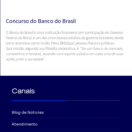
Concurso do Banco do Brasil
O Banco do Brasil é uma instituição financeira com participação do Governo
Federal do Brasil, é um dos cinco bancos estatais do governo brasileiro, tendo
como acionistas como União, Previ, BNDSpar, pessoas físicas e jurídicas.
Sua missão, segundo sua filosofia corporativa, é
"Ser um banco de mercado,
competitivo e rentável, atuando com espírito público em cada uma de suas
ações junto à sociedade"
.
Canais
Blog de Notícias
Atendimento