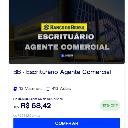
BB - Escriturário Agente Comercial
13 Matérias
413 Aulas
De
R$ 648,81
por 6X de R$ 97,32 ou
R$ 68,42
10%
OFF
10x
ou R$ 583,93 à vista
COMPRAR