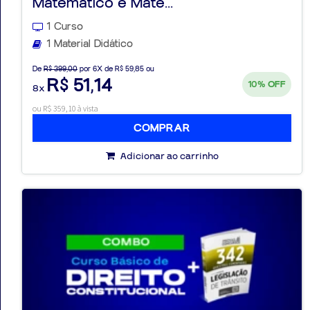
Matemático e Mate...
1 Curso
1 Material Didático
De
R$ 399,00
por 6X de R$ 59,85 ou
R$ 51,14
10%
OFF
8x
ou R$ 359,10 à vista
COMPRAR
Adicionar ao carrinho