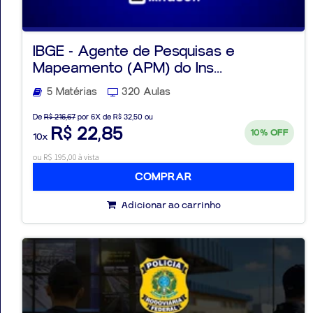
IBGE - Agente de Pesquisas e
Mapeamento (APM) do Ins...
Aprovados
5 Matérias
320 Aulas
Notícias
De
R$ 216,67
por 6X de R$ 32,50 ou
R$ 22,85
10%
OFF
10x
Aulas
ou R$ 195,00 à vista
AO
COMPRAR
VIVO
Adicionar ao carrinho
GRATUITAS!