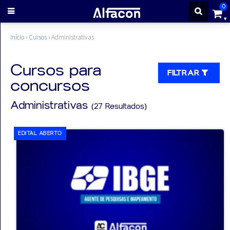
0
ENTRAR
Início
›
Cursos
›
Administrativas
CADASTRE-
Cursos para
FILTRAR
concursos
SE
Administrativas
(27 Resultados)
Cursos
EDITAL ABERTO
Cursos
gratuitos
Apostilas
ALFAQUIZ