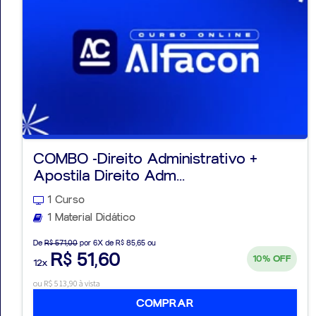
COMBO -Direito Administrativo +
Apostila Direito Adm...
1 Curso
1 Material Didático
De
R$ 571,00
por 6X de R$ 85,65 ou
R$ 51,60
10%
OFF
12x
ou R$ 513,90 à vista
COMPRAR