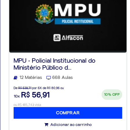
MPU - Policial Institucional do
Ministério Público d...
12 Matérias
668 Aulas
De
R$ 539,71
por 6X de R$ 80,96 ou
R$ 56,91
10%
OFF
10x
ou R$ 485,74 à vista
COMPRAR
Adicionar ao carrinho