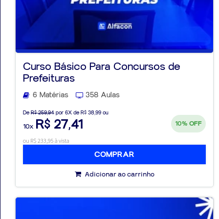
Curso Básico Para Concursos de
Prefeituras
6 Matérias
358 Aulas
De
R$ 259,94
por 6X de R$ 38,99 ou
R$ 27,41
10%
OFF
10x
ou R$ 233,95 à vista
COMPRAR
Adicionar ao carrinho