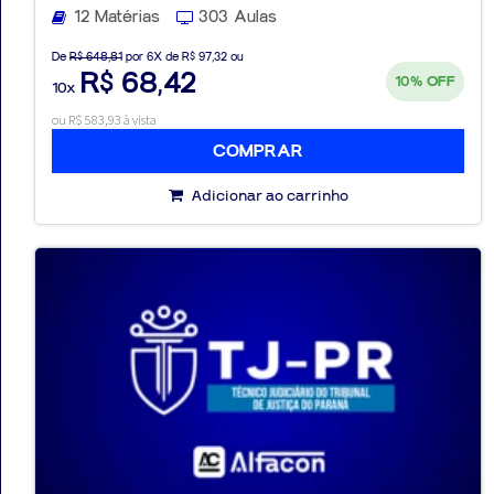
12 Matérias
303 Aulas
De
R$ 648,81
por 6X de R$ 97,32 ou
R$ 68,42
10%
OFF
10x
ou R$ 583,93 à vista
COMPRAR
Adicionar ao carrinho