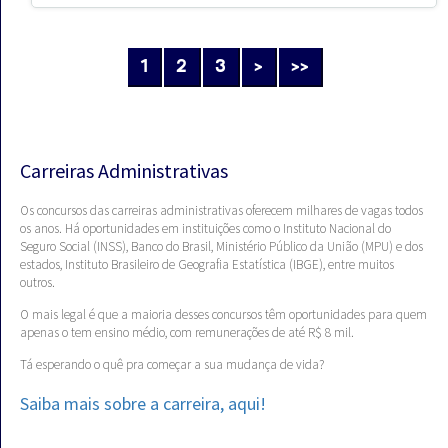
1
2
3
>
>>
Carreiras Administrativas
Os concursos das carreiras administrativas oferecem milhares de vagas todos
os anos. Há oportunidades em instituições como o Instituto Nacional do
Seguro Social (INSS), Banco do Brasil, Ministério Público da União (MPU) e dos
estados, Instituto Brasileiro de Geografia Estatística (IBGE), entre muitos
outros.
O mais legal é que a maioria desses concursos têm oportunidades para quem
apenas o tem ensino médio, com remunerações de até R$ 8 mil.
Tá esperando o quê pra começar a sua mudança de vida?
Saiba mais sobre a carreira, aqui!