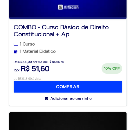
COMBO - Curso Básico de Direito
Constitucional + Ap...
1 Curso
1 Material Didático
De
R$ 571,00
por 6X de R$ 85,65 ou
R$ 51,60
10%
OFF
12x
ou R$ 513,90 à vista
COMPRAR
Adicionar ao carrinho