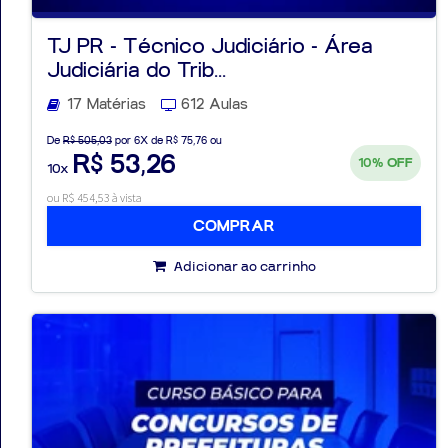
TJ PR - Técnico Judiciário - Área
Judiciária do Trib...
17 Matérias
612 Aulas
De
R$ 505,03
por 6X de R$ 75,76 ou
R$ 53,26
10%
OFF
10x
ou R$ 454,53 à vista
COMPRAR
Adicionar ao carrinho