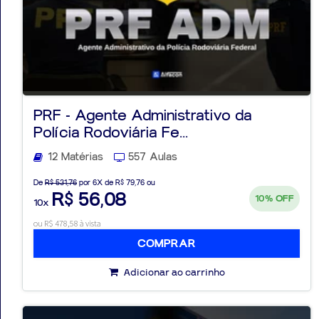
PRF - Agente Administrativo da
Polícia Rodoviária Fe...
12 Matérias
557 Aulas
De
R$ 531,76
por 6X de R$ 79,76 ou
R$ 56,08
10%
OFF
10x
ou R$ 478,58 à vista
COMPRAR
Adicionar ao carrinho