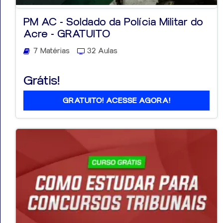
PM AC - Soldado da Polícia Militar do
Acre - GRATUITO
7 Matérias
32 Aulas
Aprovados
Grátis!
Notícias
Aulas
GRATUITO! ACESSE AGORA!
AO
VIVO
GRATUITAS!