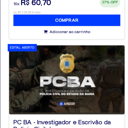
R$ 60,70
37%
OFF
10x
ou R$ 518,08 à vista
COMPRAR
Adicionar ao carrinho
EDITAL ABERTO
PC BA - Investigador e Escrivão da