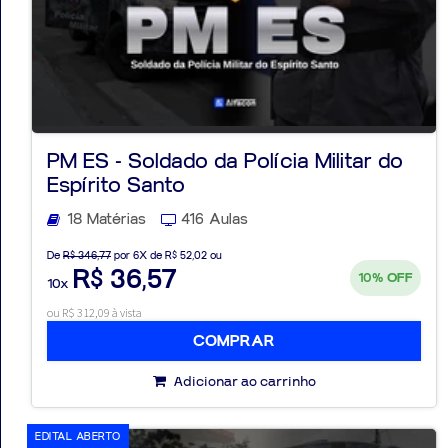
PM ES - Soldado da Polícia Militar do
Espírito Santo
18 Matérias
416 Aulas
De
R$ 346,77
por 6X de R$ 52,02 ou
R$ 36,57
10%
OFF
10x
ou R$ 312,09 à vista
COMPRAR
Adicionar ao carrinho
EDITAL ABERTO