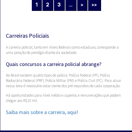
1
2
3
...
>
>>
Carreiras Policiais
A carreira policial, tanto em níveis federais como estaduais, corresponde a
uma posição de prestígio diante da sociedade.
Quais concursos a carreira policial abrange?
No Brasil existem quatro tipos de polícia: Polícia Federal (PF), Polícia
Rodoviária Federal (PRF), Polícia Militar (PM) e Polícia Civil (PC). Para atuar
nessa área é necessário estar ciente dos pré-requisitos de cada corporação.
Há oportunidades para nível médio e superior, e remunerações que podem
chegar aos R$13 mil.
Saiba mais sobre a carreira, aqui!