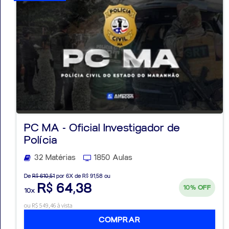
PC MA - Oficial Investigador de
Polícia
32 Matérias
1850 Aulas
De
R$ 610,51
por 6X de R$ 91,58 ou
R$ 64,38
10%
OFF
10x
ou R$ 549,46 à vista
COMPRAR