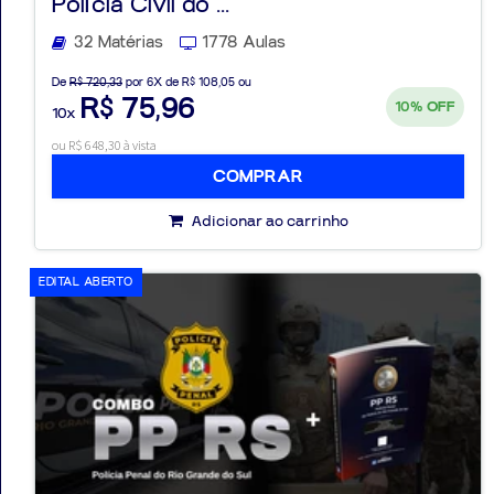
Polícia Civil do ...
32 Matérias
1778 Aulas
De
R$ 720,33
por 6X de R$ 108,05 ou
R$ 75,96
10%
OFF
10x
ou R$ 648,30 à vista
COMPRAR
Adicionar ao carrinho
EDITAL ABERTO