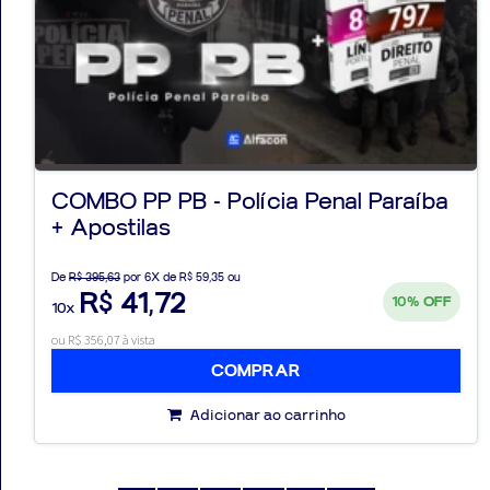
COMBO PP PB - Polícia Penal Paraíba
+ Apostilas
De
R$ 395,63
por 6X de R$ 59,35 ou
R$ 41,72
10%
OFF
10x
ou R$ 356,07 à vista
COMPRAR
Adicionar ao carrinho