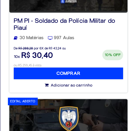
PM PI - Soldado da Polícia Militar do
Piauí
30 Matérias
997 Aulas
De
R$ 288,28
por 6X de R$ 43,24 ou
R$ 30,40
10%
OFF
10x
ou R$ 259,45 à vista
COMPRAR
Adicionar ao carrinho
EDITAL ABERTO