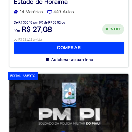
Estado de Roraima
14 Matérias
449 Aulas
De
R$ 330,18
por 6X de R$ 38,52 ou
R$ 27,08
30%
OFF
10x
ou R$ 231,13 à vista
COMPRAR
Adicionar ao carrinho
EDITAL ABERTO