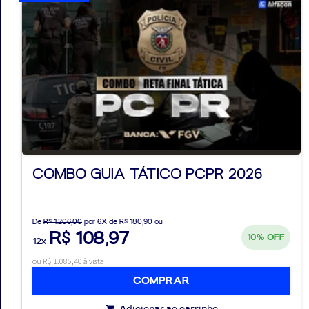
COMBO GUIA TÁTICO PCPR 2026
De
R$ 1.206,00
por 6X de R$ 180,90 ou
R$ 108,97
10%
OFF
12x
ou R$ 1.085,40 à vista
COMPRAR
Adicionar ao carrinho