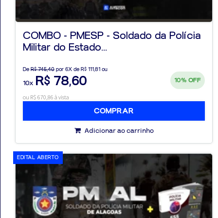
COMBO - PMESP - Soldado da Polícia
Militar do Estado...
Aprovados
De
R$ 745,40
por 6X de R$ 111,81 ou
Notícias
R$ 78,60
10%
OFF
10x
Aulas
ou R$ 670,86 à vista
COMPRAR
AO
Adicionar ao carrinho
VIVO
GRATUITAS!
EDITAL ABERTO