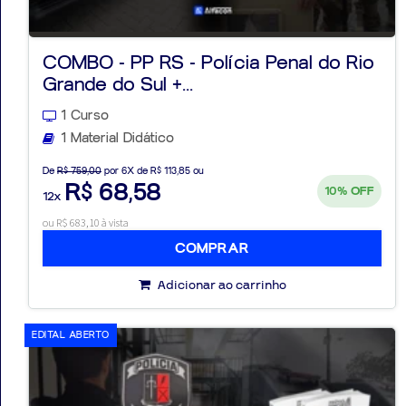
COMBO - PP RS - Polícia Penal do Rio
Grande do Sul +...
1 Curso
1 Material Didático
De
R$ 759,00
por 6X de R$ 113,85 ou
R$ 68,58
10%
OFF
12x
ou R$ 683,10 à vista
COMPRAR
Adicionar ao carrinho
EDITAL ABERTO