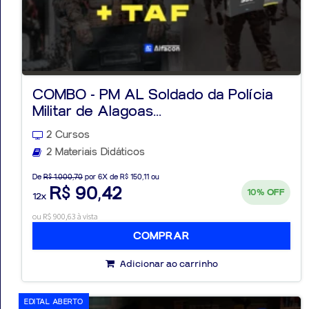
COMBO - PM AL Soldado da Polícia
Militar de Alagoas...
2 Cursos
2 Materiais Didáticos
De
R$ 1.000,70
por 6X de R$ 150,11 ou
R$ 90,42
10%
OFF
12x
ou R$ 900,63 à vista
COMPRAR
Adicionar ao carrinho
EDITAL ABERTO