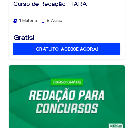
Curso de Redação + IARA
1 Matéria
8 Aulas
Aprovados
Grátis!
Notícias
GRATUITO! ACESSE AGORA!
Aulas
AO
VIVO
GRATUITAS!