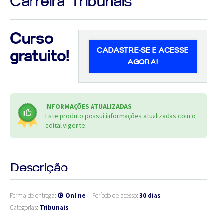
Carreira Tribunais
Curso
CADASTRE-SE E ACESSE
gratuito!
Aprovados
AGORA!
Notícias
Aulas
INFORMAÇÕES ATUALIZADAS
AO
Este produto possui informações atualizadas com o
edital vigente.
VIVO
GRATUITAS!
Descrição
Forma de entrega:
Online
Período de acesso:
30 dias
Categorias:
Tribunais