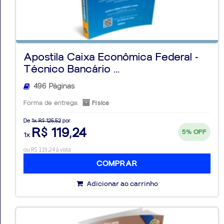
Apostila Caixa Econômica Federal -
Técnico Bancário ...
496 Páginas
Forma de entrega:
Física
De
1x R$ 125,52
por
R$ 119,24
5%
OFF
1x
ou R$ 119,24 à vista
COMPRAR
Adicionar ao carrinho