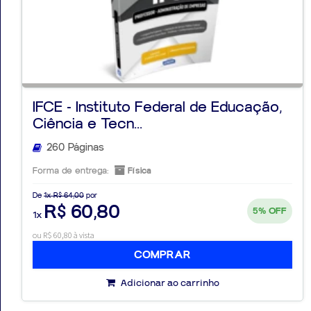
Aprovados
IFCE - Instituto Federal de Educação,
Notícias
Ciência e Tecn...
Aulas
260 Páginas
AO
Forma de entrega:
Física
VIVO
De
1x R$ 64,00
por
R$ 60,80
5%
OFF
1x
GRATUITAS!
ou R$ 60,80 à vista
COMPRAR
Adicionar ao carrinho