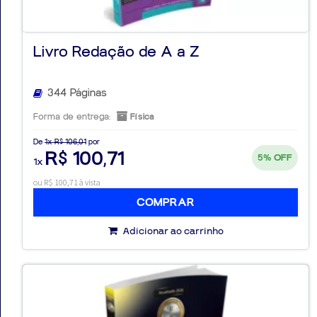
Livro Redação de A a Z
344 Páginas
Forma de entrega:
Física
De
1x R$ 106,01
por
R$ 100,71
5%
OFF
1x
ou R$ 100,71 à vista
COMPRAR
Adicionar ao carrinho