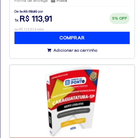
Forma de entrega:
Física
De
1x R$ 119,90
por
R$ 113,91
5%
OFF
1x
ou R$ 113,91 à vista
COMPRAR
Adicionar ao carrinho