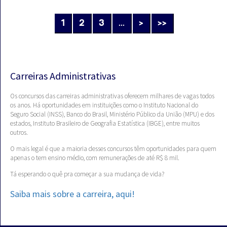
1
2
3
...
>
>>
Carreiras Administrativas
Os concursos das carreiras administrativas oferecem milhares de vagas todos
os anos. Há oportunidades em instituições como o Instituto Nacional do
Seguro Social (INSS), Banco do Brasil, Ministério Público da União (MPU) e dos
estados, Instituto Brasileiro de Geografia Estatística (IBGE), entre muitos
outros.
O mais legal é que a maioria desses concursos têm oportunidades para quem
apenas o tem ensino médio, com remunerações de até R$ 8 mil.
Tá esperando o quê pra começar a sua mudança de vida?
Saiba mais sobre a carreira, aqui!