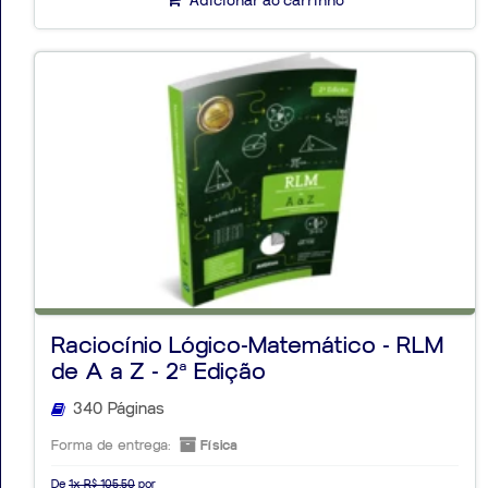
Adicionar ao carrinho
Raciocínio Lógico-Matemático - RLM
de A a Z - 2ª Edição
340 Páginas
Forma de entrega:
Física
De
1x R$ 105,50
por