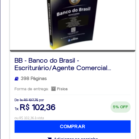
BB - Banco do Brasil -
Escriturário/Agente Comercial...
398 Páginas
Forma de entrega:
Física
De
1x R$ 107,75
por
R$ 102,36
5%
OFF
1x
ou R$ 102,36 à vista
COMPRAR