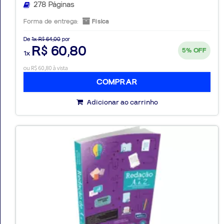
278 Páginas
Forma de entrega:
Física
De
1x R$ 64,00
por
R$ 60,80
5%
OFF
1x
ou R$ 60,80 à vista
COMPRAR
Adicionar ao carrinho