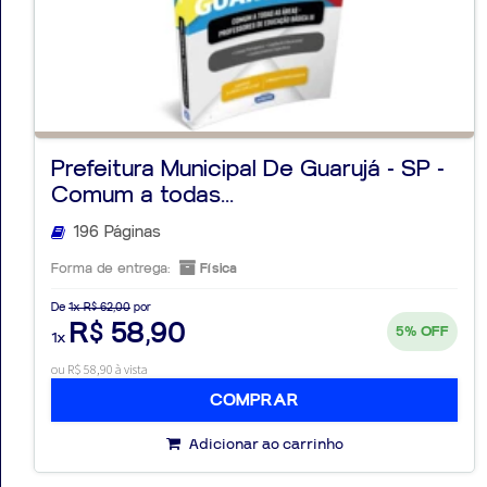
Prefeitura Municipal De Guarujá - SP -
Comum a todas...
196 Páginas
Forma de entrega:
Física
De
1x R$ 62,00
por
R$ 58,90
5%
OFF
1x
ou R$ 58,90 à vista
COMPRAR
Adicionar ao carrinho