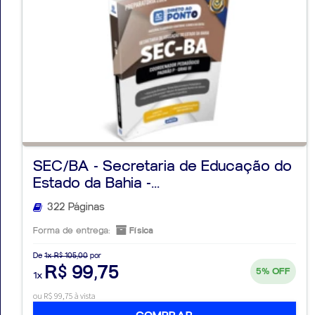
SEC/BA - Secretaria de Educação do
Estado da Bahia -...
322 Páginas
Forma de entrega:
Física
De
1x R$ 105,00
por
R$ 99,75
5%
OFF
1x
ou R$ 99,75 à vista