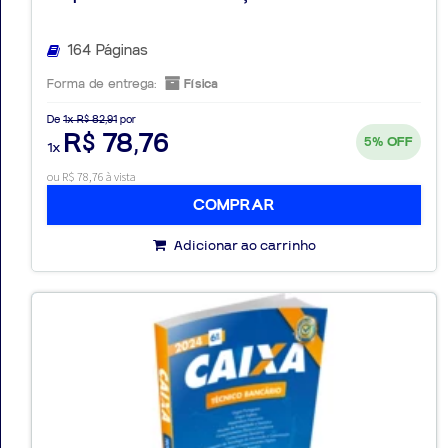
164 Páginas
Forma de entrega:
Física
De
1x R$ 82,91
por
R$ 78,76
5%
OFF
1x
ou R$ 78,76 à vista
COMPRAR
Adicionar ao carrinho