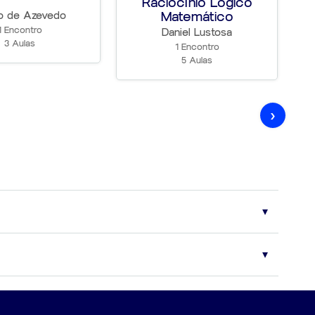
Raciocínio Lógico
Matemático
o de Azevedo
1 Encontro
Daniel Lustosa
3 Aulas
1 Encontro
5 Aulas
›
das principais bancas examinadoras. Eventuais modificações no
ongo de todo o período de vigência do contrato.