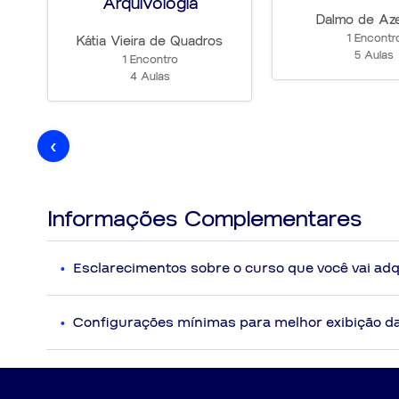
Arquivologia
Dalmo de Az
1 Encontr
Kátia Vieira de Quadros
5 Aulas
1 Encontro
4 Aulas
‹
Informações Complementares
Esclarecimentos sobre o curso que você vai adq
Disposições Gerais
Serão disponibilizadas ao aluno vídeoaulas com co
Configurações mínimas para melhor exibição d
curso não implicarão em atualização gratuita por parte 
Eventualmente poderá ocorrer substituição de prof
Qual é a conexão de internet recomendada?
O material disponibilizado em PDF é totalmente dia
I
- Conexão igual ou superior a 5MB para uma melhor visualizaçã
As vídeoaulas que acompanham o curso adquirido pel
* Verifique com seu provedor de internet a velocidade real de 