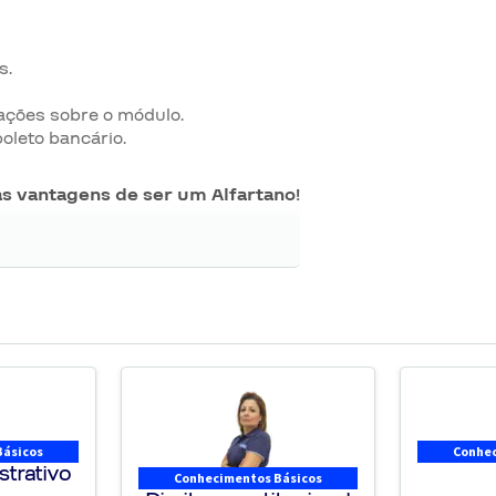
s.
mações sobre o módulo.
oleto bancário.
as vantagens de ser um Alfartano!
 vida!
Básicos
Conhec
strativo
Conhecimentos Básicos