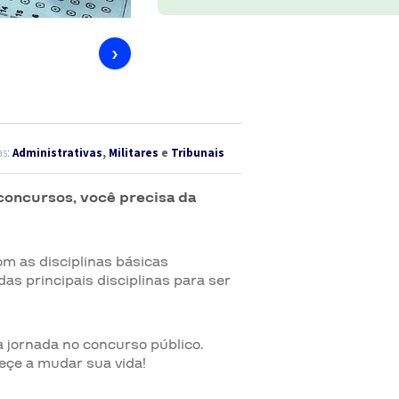
›
as:
Administrativas
,
Militares
e
Tribunais
concursos, você precisa da
com as disciplinas básicas
as principais disciplinas para ser
a jornada no concurso público.
eçe a mudar sua vida!