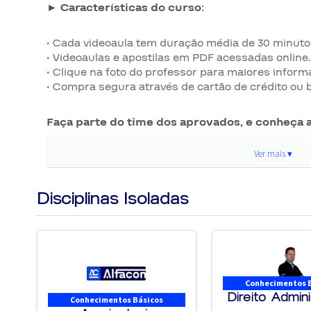
► Características do curso:
• Cada videoaula tem duração média de 30 minuto
• Videoaulas e apostilas em PDF acessadas online.
• Clique na foto do professor para maiores infor
• Compra segura através de cartão de crédito ou b
Faça parte do time dos aprovados, e conheça 
Ver mais ▾
Garanta já o seu curso e comece a mudar a sua
Disciplinas Isoladas
Conhecimentos 
Direito Admini
Conhecimentos Básicos