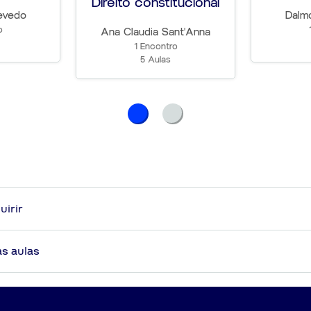
Direito constitucional
evedo
Dalm
o
Ana Claudia Sant'Anna
1 Encontro
5 Aulas
uirir
nteúdos atualizados na data das gravações e baseado com a perspectiva 
as aulas
do AlfaCon.
essores, sempre dado por motivo de caso fortuito ou força maior.
lógico e todo conteúdo terá referência direta com o material em vídeo.
o das videoaulas*.
o aluno poderão ser disponibilizadas de forma gradual e progressiva ao l
sua conexão.