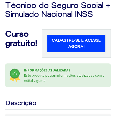
Técnico do Seguro Social +
Simulado Nacional INSS
Aprovados
Curso
CADASTRE-SE E ACESSE
Notícias
gratuito!
AGORA!
Aulas
AO
INFORMAÇÕES ATUALIZADAS
VIVO
Este produto possui informações atualizadas com o
edital vigente.
GRATUITAS!
Descrição