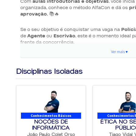
Com
aulas introdutórias e objetivas
, você inic
organizada, conhece o método AlfaCon e dá os
pr
aprovação.
📚🔥
Se o seu objetivo é conquistar uma vaga na
Políci
de
Agente
ou
Escrivão
, este é o momento ideal p
frente da concorrência.
Ver mais ▾
📢 Edital PUBLICADO – PC AL 2
Disciplinas Isoladas
📅
Período de inscrições:
03/08 a 11/09/2026
💳
Taxa de inscrição:
R$ 200,00
🆓
Solicitação de isenção:
03/08/2026 a 14/08/20
⚠️
Pagamento da taxa:
14/09/2026
📍
Local de prova:
Maceió/AL e Arapiraca/AL
📅
Provas objetiva e discursiva:
06/12/2026
Conhecimentos Básicos
Conhecimentos 
NOÇÕES DE
ÉTICA NO S
📊 Informações do Concurso
INFORMÁTICA
PÚBLI
João Paulo Colet Orso
Tiago Vidal V