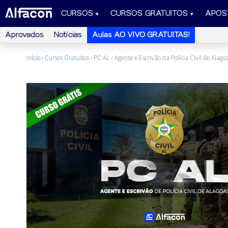
CURSOS
CURSOS GRATUITOS
APOS
Aprovados
Notícias
Aulas AO VIVO GRATUITAS!
Início
›
Cursos Gratuitos
›
PC AL - Agente e Escrivão da Polícia Civil de Ala