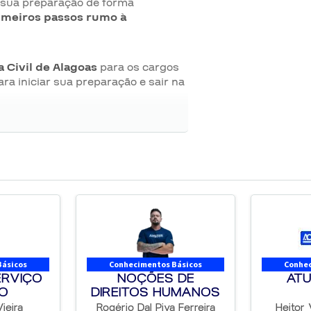
ia sua preparação de forma
imeiros passos rumo à
a Civil de Alagoas
para os cargos
ara iniciar sua preparação e sair na
026
26
Básicos
Conhecimentos Básicos
Conhec
ERVIÇO
NOÇÕES DE
ATU
CO
DIREITOS HUMANOS
ieira
Rogério Dal Piva Ferreira
Heitor 