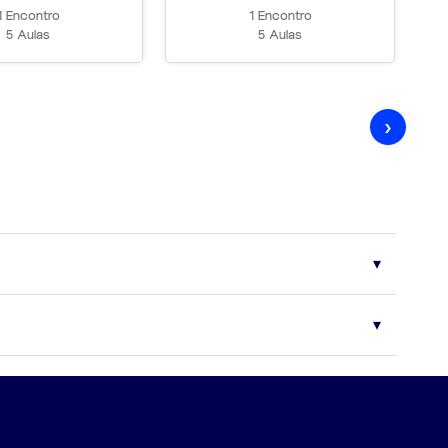
1 Encontro
1 Encontro
5 Aulas
5 Aulas
›
das principais bancas examinadoras. Eventuais modificações no
ongo de todo o período de vigência do contrato.