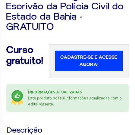
Escrivão da Polícia Civil do
Estado da Bahia -
GRATUITO
Aprovados
Curso
Notícias
CADASTRE-SE E ACESSE
gratuito!
Aulas
AGORA!
AO
VIVO
INFORMAÇÕES ATUALIZADAS
GRATUITAS!
Este produto possui informações atualizadas com o
edital vigente.
Descrição