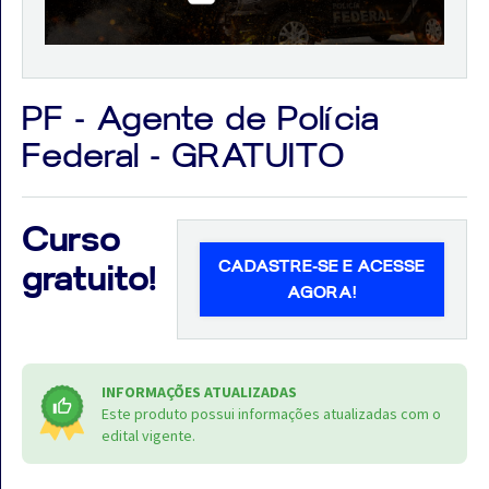
PF - Agente de Polícia
Aprovados
Federal - GRATUITO
Notícias
Aulas
Curso
AO
CADASTRE-SE E ACESSE
gratuito!
AGORA!
VIVO
GRATUITAS!
INFORMAÇÕES ATUALIZADAS
Este produto possui informações atualizadas com o
edital vigente.