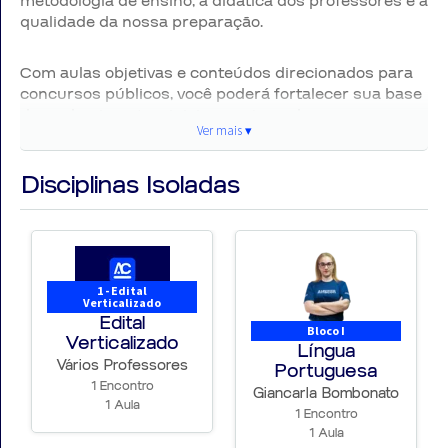
metodologia de ensino, a didática dos professores e a
qualidade da nossa preparação.
Com aulas objetivas e conteúdos direcionados para
concursos públicos, você poderá fortalecer sua base
de conhecimento e iniciar sua jornada rumo a uma
Ver mais ▾
das carreiras policiais mais respeitadas do país.
Disciplinas Isoladas
🚀 Comece agora sua preparação e aumente suas
chances de conquistar sua vaga na Polícia Federal.
📌 Principais Detalhes do Concurso
1 - Edital
Verticalizado
ÓRGÃO: Polícia Federal
Edital
Bloco I
Verticalizado
Língua
ESTADO: Nacional
Vários Professores
Portuguesa
1 Encontro
Giancarla Bombonato
1 Aula
CARGO: Agente da Polícia Federal
1 Encontro
1 Aula