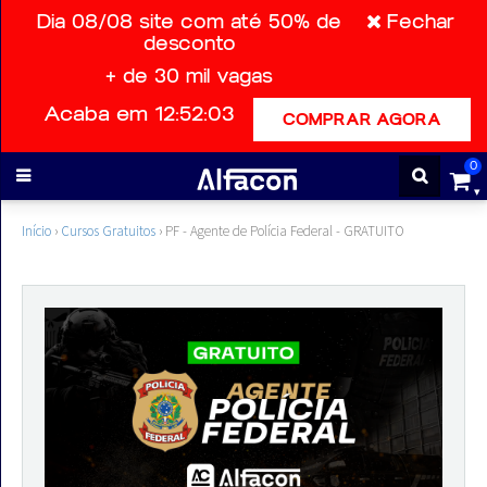
Dia 08/08 site com até 50% de
Fechar
desconto
+ de 30 mil vagas
ENTRAR
Acaba em 12:52:03
COMPRAR AGORA
CADASTRE-
0
SE
Início
›
Cursos Gratuitos
›
PF - Agente de Polícia Federal - GRATUITO
Cursos
Cursos
gratuitos
Apostilas
ALFAQUIZ