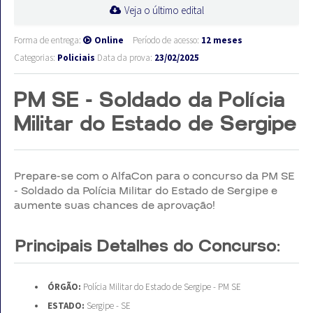
Veja o último edital
Forma de entrega:
Online
Período de acesso:
12 meses
Categorias:
Policiais
Data da prova:
23/02/2025
PM SE - Soldado da Polícia
Militar do Estado de Sergipe
Prepare-se com o AlfaCon para o concurso da PM SE
- Soldado da Polícia Militar do Estado de Sergipe e
aumente suas chances de aprovação!
Principais Detalhes do Concurso:
ÓRGÃO:
Polícia Militar do Estado de Sergipe - PM SE
ESTADO:
Sergipe - SE