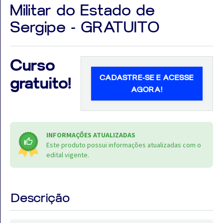
Militar do Estado de
Sergipe - GRATUITO
Aprovados
Curso
CADASTRE-SE E ACESSE
Notícias
gratuito!
AGORA!
Aulas
AO
INFORMAÇÕES ATUALIZADAS
VIVO
Este produto possui informações atualizadas com o
edital vigente.
GRATUITAS!
Descrição