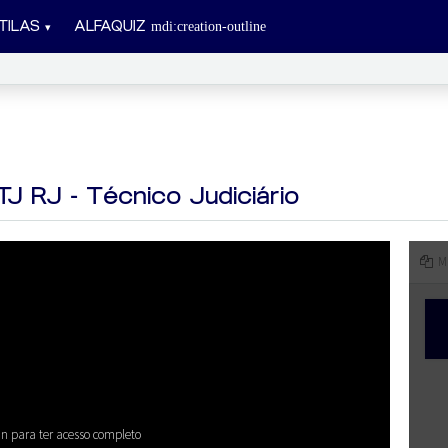
TILAS
ALFAQUIZ
J RJ - Técnico Judiciário
M
in para ter acesso completo