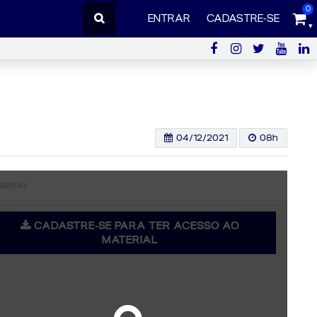
0
ENTRAR
CADASTRE-SE
04/12/2021
08h
ateriais
CADASTRE-SE PARA TER ACESSO AO
MATERIAL