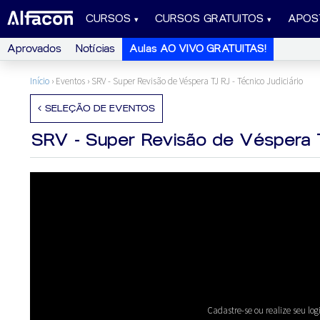
CURSOS
CURSOS GRATUITOS
APOS
Aprovados
Notícias
Aulas AO VIVO GRATUITAS!
Início
› Eventos ›
SRV - Super Revisão de Véspera TJ RJ - Técnico Judiciário
SELEÇÃO DE EVENTOS
SRV - Super Revisão de Véspera T
Cadastre-se ou realize seu log