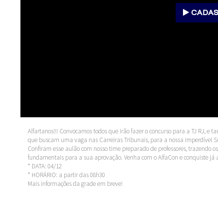
CADAS
Alfartanos!!! Convocamos todos que irão fazer o concurso para a TJ RJ, e t
que buscam uma vaga nas Carreiras Tribunais, para a nossa imperdível S
Confiram esse aulão com nosso time preparado de professores, trazendo os 
fundamentais para a sua aprovação. Venha com o AlfaCon e conquiste já 
* DATA: 04/12
* HORÁRIO: a partir das 08h30
Mais informações da grade em breve!