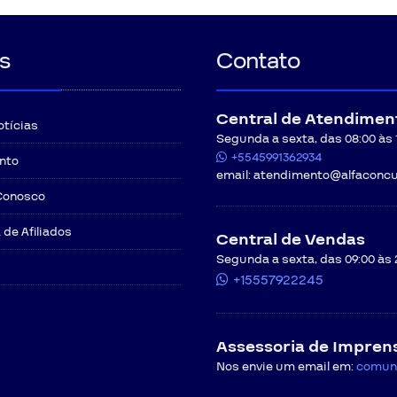
s
Contato
Central de Atendimen
otícias
Segunda a sexta, das 08:00 às 12
+5545991362934
nto
email:
atendimento@alfaconcu
Conosco
de Afiliados
Central de Vendas
Segunda a sexta, das 09:00 às 
+15557922245
Assessoria de Impren
Nos envie um email em:
comun