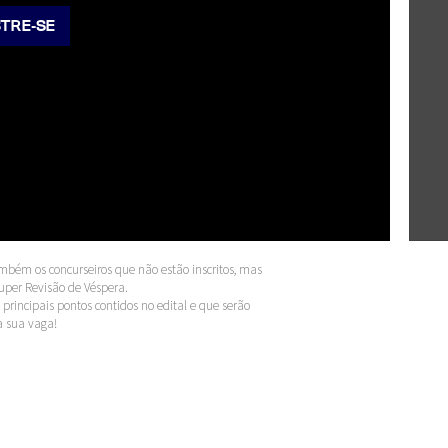
TRE-SE
ambém os concurseiros que não estão inscritos, mas
uper Revisão de Véspera.
principais pontos contidos no edital e que serão
a sua vaga!