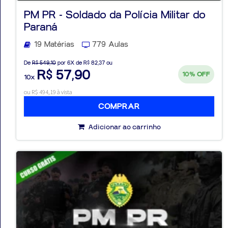
PM PR - Soldado da Polícia Militar do
Paraná
19 Matérias
779 Aulas
Aprovados
De
R$ 549,10
por 6X de R$ 82,37 ou
R$ 57,90
10%
OFF
10x
Notícias
ou R$ 494,19 à vista
Aulas
COMPRAR
AO
Adicionar ao carrinho
VIVO
GRATUITAS!