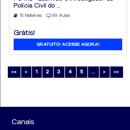
Polícia Civil do ...
15 Matérias
69 Aulas
Grátis!
GRATUITO! ACESSE AGORA!
<<
<
1
2
3
4
5
...
>
>>
Canais