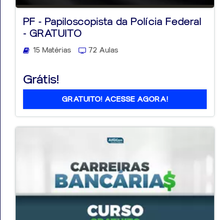
PF - Papiloscopista da Polícia Federal
- GRATUITO
15 Matérias
72 Aulas
Aprovados
Grátis!
Notícias
Aulas
GRATUITO! ACESSE AGORA!
AO
VIVO
GRATUITAS!