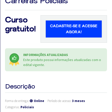
Carreiras Policiais
Curso
CADASTRE-SE E ACESSE
gratuito!
Aprovados
AGORA!
Notícias
Aulas
INFORMAÇÕES ATUALIZADAS
AO
Este produto possui informações atualizadas com o
edital vigente.
VIVO
GRATUITAS!
Descrição
Forma de entrega:
Online
Período de acesso:
3 meses
Categorias:
Policiais