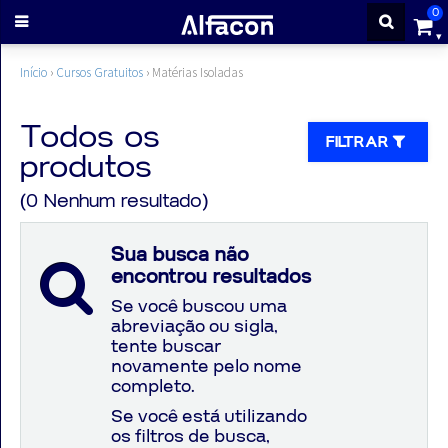
0
ENTRAR
Início
›
Cursos Gratuitos
›
Matérias Isoladas
CADASTRE-
Todos os
FILTRAR
produtos
SE
(0 Nenhum resultado)
Cursos
Sua busca não
encontrou resultados
Cursos
Se você buscou uma
abreviação ou sigla,
gratuitos
tente buscar
novamente pelo nome
completo.
Apostilas
Se você está utilizando
os filtros de busca,
ALFAQUIZ