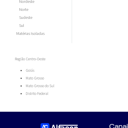
Nordeste
Norte
Sudeste
Sul
Matérias Isoladas
Região Centro-Oeste
Goiás
Mato Grosso
Mato Grosso do Sul
Distrito Federal
Canai