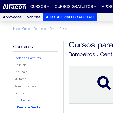
CURSOS
CURSOS GRATUITOS
APOS
Aprovados
Notícias
Aulas AO VIVO GRATUITAS!
Início
›
Cursos
›
Bombeiros
›
Centro-Oeste
Cursos par
Carreiras
Bombeiros
› Cen
Todas as Carreiras
Policiais
Tribunais
Militares
Administrativas
Outros
Bombeiros
Centro-Oeste