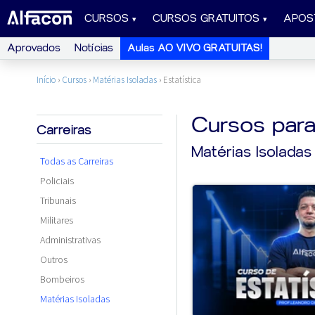
CURSOS
CURSOS GRATUITOS
APOS
Aprovados
Notícias
Aulas AO VIVO GRATUITAS!
Início
›
Cursos
›
Matérias Isoladas
›
Estatística
Cursos par
Carreiras
Matérias Isoladas
Todas as Carreiras
Policiais
Tribunais
Militares
Administrativas
Outros
Bombeiros
Matérias Isoladas