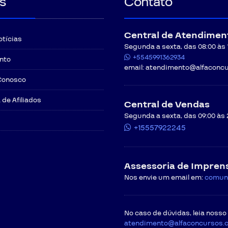
s
Contato
Central de Atendimen
otícias
Segunda a sexta, das 08:00 às 12
+5545991362934
nto
email:
atendimento@alfaconcu
Conosco
de Afiliados
Central de Vendas
Segunda a sexta, das 09:00 às 
+15557922245
Assessoria de Impren
Nos envie um email em:
comun
No caso de dúvidas, leia nosso
atendimento@alfaconcursos.