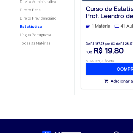
Direito Administrativo
Curso de Estatí
Direito Penal
Prof. Leandro d
Direito Previdenciário
1 Matéria
41 Au
Estatística
Língua Portuguesa
Todas as Matérias
De
R$ 187,78
por 6X de R$ 28,17
R$ 19,80
10x
ou R$ 169,00 à vista
COMP
Adicionar a