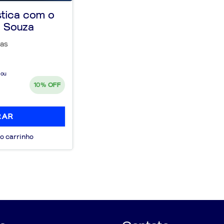
stica com o
e Souza
las
 ou
10%
OFF
RAR
o carrinho