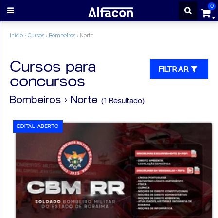
0
ENTRAR
Início
›
Cursos
›
Bombeiros
›
Norte
CADASTRE-
Cursos para
FILTRAR
concursos
SE
Bombeiros
› Norte
(1 Resultado)
Cursos
EDITAL ABERTO
Cursos
gratuitos
Apostilas
ALFAQUIZ