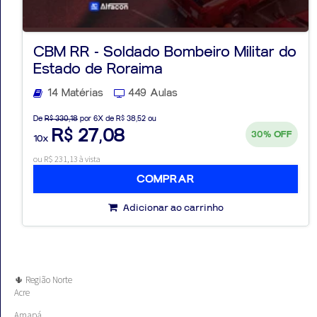
CBM RR - Soldado Bombeiro Militar do
Estado de Roraima
Aprovados
14 Matérias
449 Aulas
Notícias
De
R$ 330,18
por 6X de R$ 38,52 ou
R$ 27,08
30%
OFF
10x
Aulas
ou R$ 231,13 à vista
AO
COMPRAR
VIVO
Adicionar ao carrinho
GRATUITAS!
🌵 Região Norte
Acre
Amapá