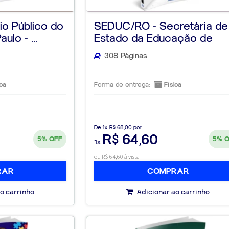
io Público do
SEDUC/RO - Secretária de
lo - ...
Estado da Educação de
Rondô...
308 Páginas
ca
Forma de entrega:
Física
De
1x R$ 68,00
por
R$ 64,60
5%
OFF
5%
1x
ou R$ 64,60 à vista
RAR
COMPRAR
o carrinho
Adicionar ao carrinho