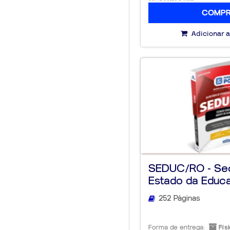
COMP
Adicionar a
SEDUC/RO - Sec
Estado da Educ
Rondô...
252 Páginas
Forma de entrega:
Físi