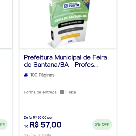
Prefeitura Municipal de Feira
de Santana/BA - Profes...
100 Páginas
Forma de entrega:
Física
De
1x R$ 60,00
por
R$ 57,00
OFF
5%
OFF
1x
ou R$ 57,00 à vista