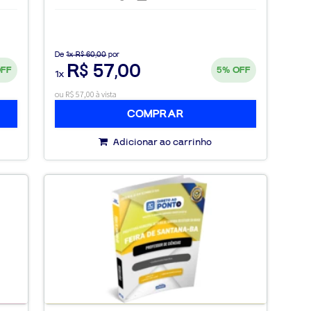
De
1x R$ 60,00
por
R$ 57,00
OFF
5%
OFF
1x
ou R$ 57,00 à vista
COMPRAR
Adicionar ao carrinho