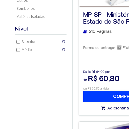
Outros
Bombeiros
MP-SP - Ministér
Matérias Isoladas
Estado de São Pau
Nível
210 Páginas
Superior
(1)
Forma de entrega:
Físi
Médio
(1)
De
1x R$ 64,00
por
R$ 60,80
1x
ou R$ 60,80 à vista
COMP
Adicionar a