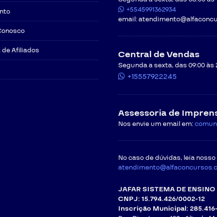
+5545991362934
nto
email:
atendimento@alfaconcu
Conosco
de Afiliados
Central de Vendas
Segunda a sexta, das 09:00 às 
+15557922245
Assessoria de Impren
Nos envie um email em:
comun
No caso de dúvidas, leia nosso
atendimento@alfaconcursos.
JAFAR SISTEMA DE ENSINO 
CNPJ: 15.794.426/0002-12
Inscrição Municipal: 285.416