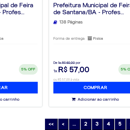
ipal de Feira
Prefeitura Municipal de Fei
Profes...
de Santana/BA - Profes...
138 Páginas
ca
Forma de entrega:
Física
De
1x R$ 60,00
por
R$ 57,00
5%
OFF
5%
1x
ou R$ 57,00 à vista
RAR
COMPRAR
o carrinho
Adicionar ao carrinho
<<
<
...
2
3
4
5