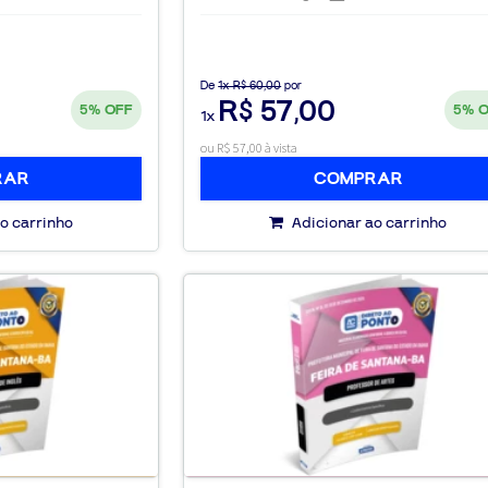
De
1x R$ 60,00
por
R$ 57,00
5%
OFF
5%
1x
ou R$ 57,00 à vista
RAR
COMPRAR
o carrinho
Adicionar ao carrinho