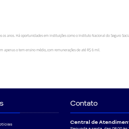
 os anos. Há oportunidades em instituições como o Instituto Nacional do Seguro Social
em apenas o tem ensino médio, com remunerações de até R$ 8 mil.
s
Contato
Central de Atendimen
otícias
Segunda a sexta, das 08:00 às 12