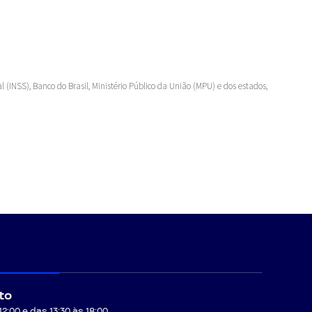
 (INSS), Banco do Brasil, Ministério Público da União (MPU) e dos estados,
to
:00 e das 13:30 às 18:00.