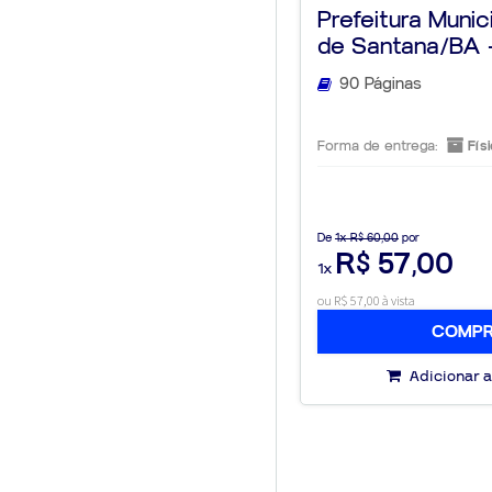
Prefeitura Munic
de Santana/BA - 
90 Páginas
Forma de entrega:
Físi
De
1x R$ 60,00
por
R$ 57,00
1x
ou R$ 57,00 à vista
COMP
Adicionar a