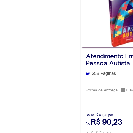
Atendimento Em
Pessoa Autista
258 Páginas
Forma de entrega:
Físi
De
1x R$ 94,98
por
R$ 90,23
1x
ou R$ 90,23 à vista