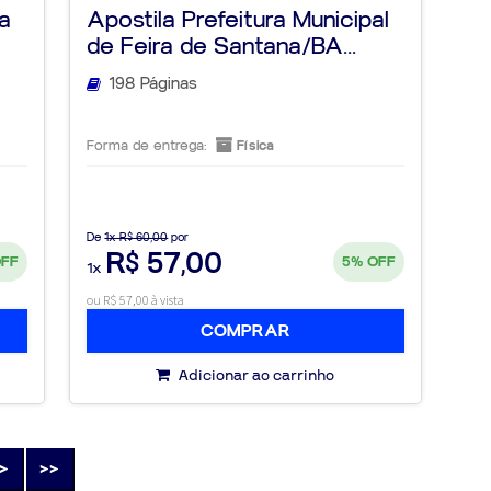
ra
Apostila Prefeitura Municipal
de Feira de Santana/BA...
198 Páginas
Forma de entrega:
Física
De
1x R$ 60,00
por
R$ 57,00
OFF
5%
OFF
1x
ou R$ 57,00 à vista
COMPRAR
Adicionar ao carrinho
>
>>