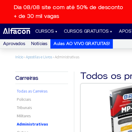
Dia 08/08 site com até 50% de desconto
+ de 30 mil vagas
CURSOS
CURSOS GRATUITOS
APOS
Aprovados
Notícias
Aulas AO VIVO GRATUITAS!
Início
›
Apostilas e Livros
›
Administrativas
Todos os p
Carreiras
Todas as Carreiras
Policiais
Tribunais
Militares
Administrativas