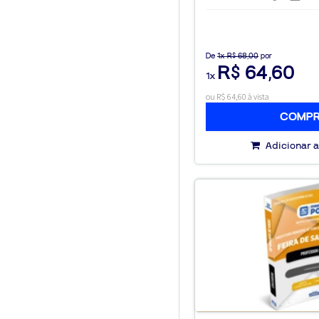
De
1x R$ 68,00
por
R$ 64,60
1x
ou R$ 64,60 à vista
COMP
Adicionar a