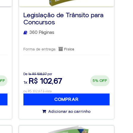
Legislação de Trânsito para
Concursos
360 Páginas
Forma de entrega:
Física
De
1x R$ 108,07
por
R$ 102,67
OFF
5%
OFF
1x
ou R$ 102,67 à vista
COMPRAR
Adicionar ao carrinho