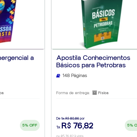
ergencial a
Apostila Conhecimentos
Básicos para Petrobras
148 Páginas
ca
Forma de entrega:
Física
De
1x R$ 80,86
por
R$ 76,82
5%
OFF
5%
1x
ou R$ 76,82 à vista