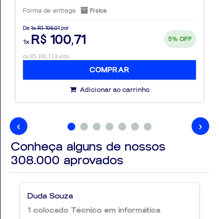
Forma de entrega:
Física
De
1x R$ 106,01
por
R$ 100,71
5%
OFF
1x
ou R$ 100,71 à vista
COMPRAR
Adicionar ao carrinho
‹
›
Conheça alguns de nossos
308.000
aprovados
Duda Souza
1 colocado Técnico em informática