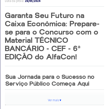
Data da prova:
26/05/2024
Garanta Seu Futuro na
Caixa Econômica: Prepare-
se para o Concurso com o
Material TÉCNICO
BANCÁRIO - CEF - 6ª
EDIÇÃO do AlfaCon!
Sua Jornada para o Sucesso no
Serviço Público Começa Aqui
A chance de conquistar a carreira de
Técnico
Ver mais ▾
Bancário na Caixa Econômica Federal
está ao seu
alcance no aguardado
Concurso
. Para alcançar esse