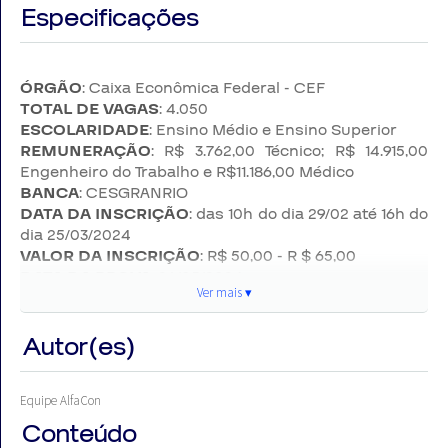
Especificações
objetivo, a preparação eficaz é a chave, e a Editora
AlfaCon traz uma obra que não apenas prepara, mas
inspira confiança e destaque em meio à
concorrência.
ÓRGÃO
: Caixa Econômica Federal - CEF
TOTAL DE VAGAS
: 4.050
ESCOLARIDADE
: Ensino Médio e Ensino Superior
Destaques que Farão a Diferença:
REMUNERAÇÃO
: R$ 3.762,00 Técnico; R$ 14.915,00
Engenheiro do Trabalho e R$11.186,00 Médico
Língua Portuguesa
: Afie sua comunicação para se
BANCA
: CESGRANRIO
expressar de forma impecável.
DATA DA INSCRIÇÃO
: das 10h do dia 29/02 até 16h do
Língua Inglesa
: Domine o idioma essencial para um
dia 25/03/2024
ambiente globalizado.
VALOR DA INSCRIÇÃO
: R$ 50,00 - R $ 65,00
Matemática Financeira
: Entenda os conceitos
DATA DA PROVA
: 26/05/2024
fundamentais para um desempenho sólido.
Ver mais ▾
NÚMERO DE QUESTÕES
: 60 Técnico e 70 demais
Noções de Probabilidade e Estatística
: Prepare-se
cargos
para lidar com dados de forma eficaz e estratégica.
FORMATO
: Múltipla Escolha (05 alternativas: "A", "B",
Autor(es)
Comportamentos Éticos e Compliance
: Conheça
"C", "D" e "E")
as diretrizes essenciais para uma conduta ética e
REDAÇÃO
: Sim
responsável.
Equipe AlfaCon
Conhecimentos Bancários
: Explore os detalhes
específicos do setor para se destacar na prova.
Conteúdo