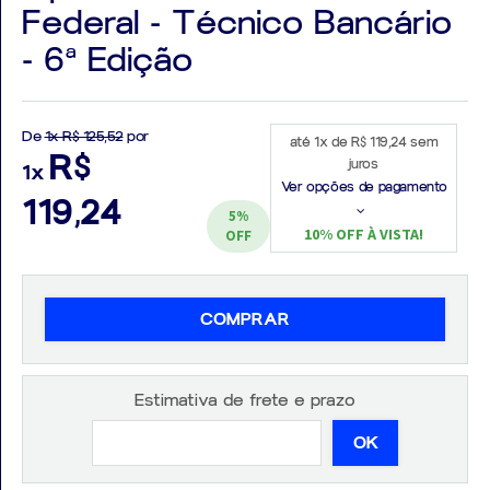
Federal - Técnico Bancário
- 6ª Edição
Aprovados
De
1x R$ 125,52
por
até 1x de R$ 119,24 sem
R$
juros
1x
Notícias
Ver opções de pagamento
119,24
5%
Aulas
10% OFF À VISTA!
OFF
AO
VIVO
COMPRAR
GRATUITAS!
Estimativa de frete e prazo
OK