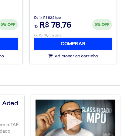
De
1x R$ 82,91
por
R$ 78,76
5%
OFF
5%
OFF
1x
ou R$ 78,76 à vista
COMPRAR
ho
Adicionar ao carrinho
s Aded
C
P
ra o TAF.
Ap
udado
Mi