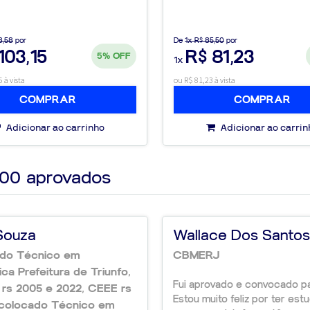
8,58
por
De
1x R$ 85,50
por
103,15
R$ 81,23
5%
OFF
1x
ato online para um
 à vista
ou R$ 81,23 à vista
COMPRAR
COMPRAR
Adicionar ao carrinho
Adicionar ao carrin
 livro para acessar
os!
000
aprovados
 e conquiste
Souza
Wallace Dos Santo
studo eficiente e
ado Técnico em
CBMERJ
teúdos exigidos e
ica Prefeitura de Triunfo,
rso da Escola de
Fui aprovado e convocado pa
rs 2005 e 2022, CEEE rs
Estou muito feliz por ter est
 colocado Técnico em