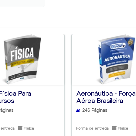
 concurso
to
is eficaz
is para o
concurso
Física Para
Aeronáutica - Força
rsos
Aérea Brasileira
áginas
246 Páginas
entrega:
Física
Forma de entrega:
Física