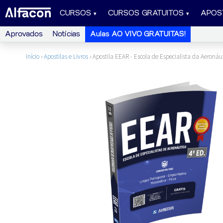
CURSOS
CURSOS GRATUITOS
APOS
Aprovados
Notícias
Aulas AO VIVO GRATUITAS!
Início
›
Apostilas e Livros
›
Apostila EEAR - Escola de Especialista da Aeronáut