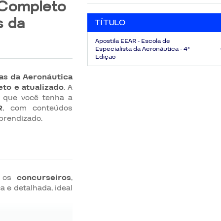
 Completo
s da
TÍTULO
Apostila EEAR - Escola de
Especialista da Aeronáutica - 4ª
Edição
tas da Aeronáutica
to e atualizado
. A
r que você tenha a
R
, com conteúdos
aprendizado.
m os
concurseiros
,
 e detalhada, ideal