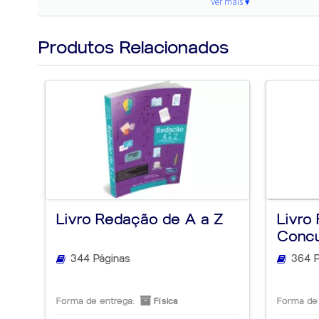
✔
Conteúdo atualizado
conforme as exigências do
Ver mais ▾
✔
Dicas e explicações
para facilitar o entendimen
Produtos Relacionados
✔
Exemplos práticos
para tornar o aprendizado ma
✔
Acesso a conteúdo online exclusivo
Conteúdos contemplados
Este material abrange todas as disciplinas essencia
da EEAR
, garantindo uma preparação completa:
Livro Redação de A a Z
Livro 
Disciplinas principais
Concu
344 Páginas
364 P
Língua Portuguesa
Língua Inglesa
Forma de entrega:
Física
Forma de 
Matemática
(com conteúdo online adicional)