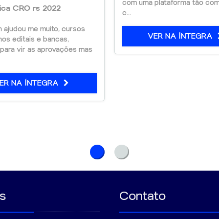
com uma plataforma tão com
tica CRO rs 2022
 o material mais
c...
n ajudou me muito, cursos
VER NA ÍNTEGRA
os editais e bancas,
para vir as aprovações mas
ER NA ÍNTEGRA
s
Contato