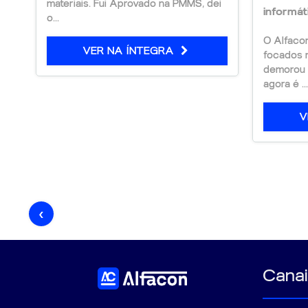
materiais. Fui Aprovado na PMMS, dei
informá
Adquira agora e inicie sua preparação com
o...
completo do mercado!
O Alfaco
VER NA ÍNTEGRA
focados n
demorou 
agora é ...
V
‹
Canai