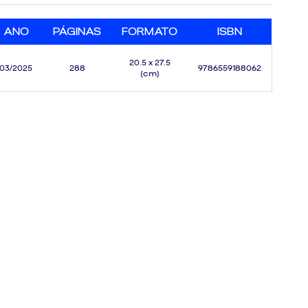
ANO
PÁGINAS
FORMATO
ISBN
20.5 x 27.5
03/2025
288
9786559188062
(cm)