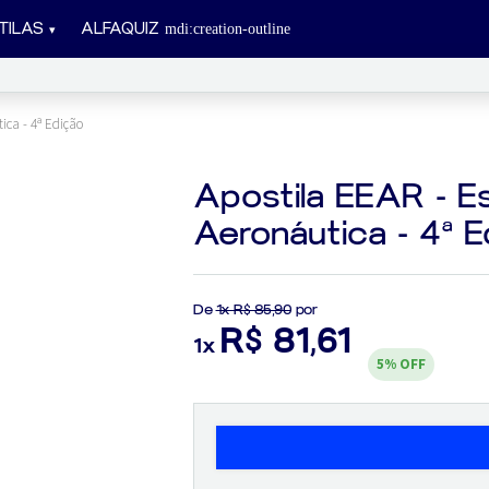
TILAS
ALFAQUIZ
ica - 4ª Edição
Apostila EEAR - Es
Aeronáutica - 4ª E
De
1x R$ 85,90
por
R$ 81,61
1x
5%
OFF