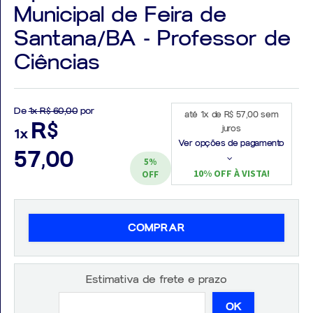
Municipal de Feira de
Santana/BA - Professor de
Ciências
Aprovados
Notícias
De
1x R$ 60,00
por
até 1x de R$ 57,00 sem
R$
juros
1x
Aulas
Ver opções de pagamento
57,00
5%
AO
10% OFF À VISTA!
OFF
VIVO
GRATUITAS!
COMPRAR
Estimativa de frete e prazo
OK