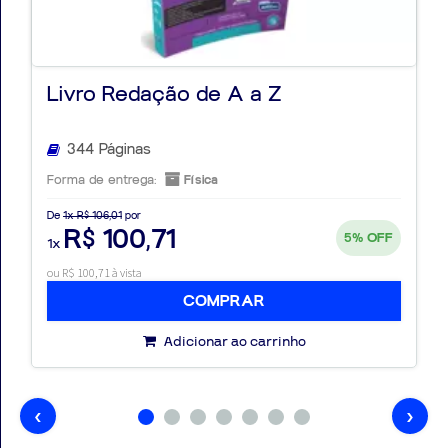
⚠️
Atenção ao conteúdo on-line
, liberado por meio
do
código de resgate
, que amplia seus estudos e
fortalece sua preparação.
Livro Redação de A a Z
Aproveite ao máximo seu material.
Estamos juntos
344 Páginas
nessa conquista!
Forma de entrega:
Física
De
1x R$ 106,01
por
R$ 100,71
5%
OFF
1x
ou R$ 100,71 à vista
COMPRAR
Adicionar ao carrinho
‹
›