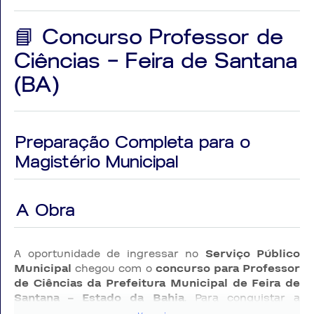
📘 Concurso Professor de
Ciências – Feira de Santana
(BA)
Preparação Completa para o
Magistério Municipal
A Obra
A oportunidade de ingressar no
Serviço Público
Municipal
chegou com o
concurso para Professor
de Ciências da Prefeitura Municipal de Feira de
Santana – Estado da Bahia
. Para conquistar a
aprovação, é indispensável investir em uma