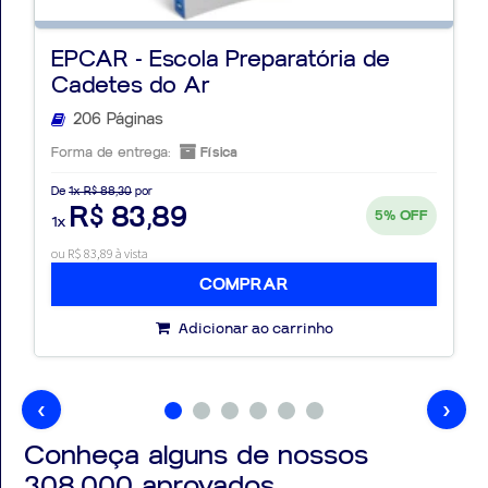
EPCAR - Escola Preparatória de
Cadetes do Ar
206 Páginas
Forma de entrega:
Física
De
1x R$ 88,30
por
R$ 83,89
5%
OFF
1x
ou R$ 83,89 à vista
COMPRAR
Adicionar ao carrinho
‹
›
Conheça alguns de nossos
308.000
aprovados