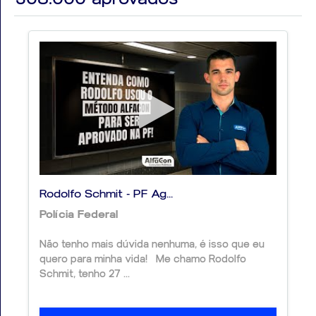
Rodolfo Schmit - PF Ag...
Polícia Federal
Não tenho mais dúvida nenhuma, é isso que eu
quero para minha vida! Me chamo Rodolfo
Schmit, tenho 27 ...