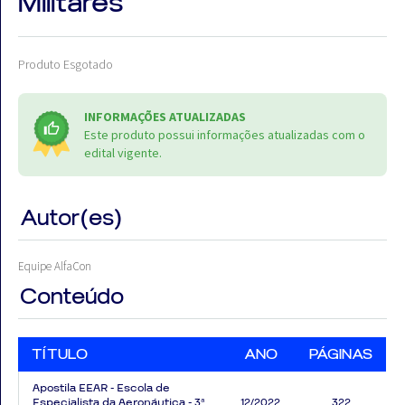
Militares
Produto Esgotado
Aprovados
INFORMAÇÕES ATUALIZADAS
Este produto possui informações atualizadas com o
Notícias
edital vigente.
Aulas
Autor(es)
AO
VIVO
Equipe AlfaCon
GRATUITAS!
Conteúdo
TÍTULO
ANO
PÁGINAS
Apostila EEAR - Escola de
Especialista da Aeronáutica - 3ª
12/2022
322