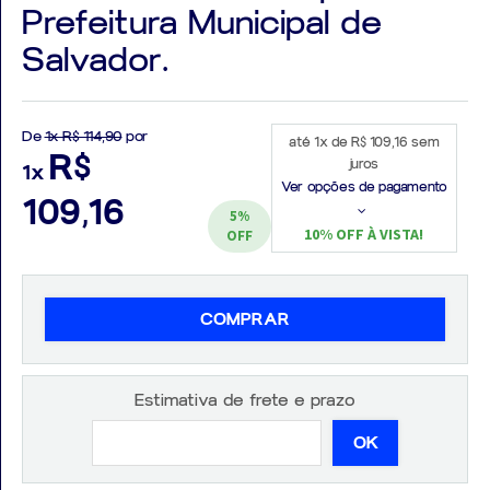
Prefeitura Municipal de
Salvador.
Aprovados
De
1x R$ 114,90
por
até 1x de R$ 109,16 sem
R$
juros
1x
Notícias
Ver opções de pagamento
109,16
5%
Aulas
10% OFF À VISTA!
OFF
AO
VIVO
COMPRAR
GRATUITAS!
Estimativa de frete e prazo
OK