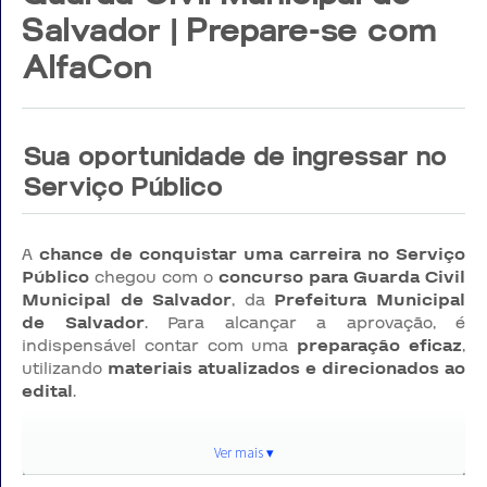
Salvador | Prepare-se com
AlfaCon
Sua oportunidade de ingressar no
Serviço Público
A
chance de conquistar uma carreira no Serviço
Público
chegou com o
concurso para Guarda Civil
Municipal de Salvador
, da
Prefeitura Municipal
de Salvador
. Para alcançar a aprovação, é
indispensável contar com uma
preparação eficaz
,
utilizando
materiais atualizados e direcionados ao
edital
.
Pensando nisso, a
Editora AlfaCon
, referência
Ver mais ▾
nacional em
preparação para concursos públicos
,