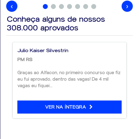
disponível por meio de
código de resgate
, que
‹
›
amplia ainda mais sua preparação.
Conheça alguns de nossos
308.000
aprovados
Estude com quem entende de
concursos
Julio Kaiser Silvestrin
Aproveite ao máximo este material e estude com
PM RS
quem é especialista em
concursos públicos
.
Estamos juntos nessa conquista rumo à
Guarda
Graças ao Alfacon, no primeiro concurso que fiz
Civil Municipal de Salvador
!
eu fui aprovado, dentro das vagas! De 4 mil
vagas eu fiquei...
VER NA ÍNTEGRA