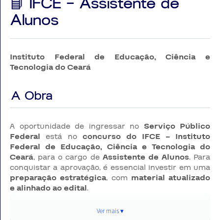
📘 IFCE – Assistente de
Alunos
Instituto Federal de Educação, Ciência e
Tecnologia do Ceará
A Obra
A oportunidade de ingressar no
Serviço Público
Federal
está no
concurso do IFCE – Instituto
Federal de Educação, Ciência e Tecnologia do
Ceará
, para o cargo de
Assistente de Alunos
. Para
conquistar a aprovação, é essencial investir em uma
preparação estratégica
, com
material atualizado
e alinhado ao edital
.
Ver mais ▾
No cenário altamente competitivo dos
concursos