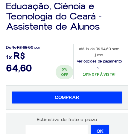
Educação, Ciência e
Tecnologia do Ceará -
Assistente de Alunos
Aprovados
Notícias
De
1x R$ 68,00
por
até 1x de R$ 64,60 sem
R$
juros
1x
Aulas
Ver opções de pagamento
64,60
5%
AO
10% OFF À VISTA!
OFF
VIVO
GRATUITAS!
COMPRAR
Estimativa de frete e prazo
OK