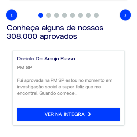
🎯 Diferenciais do Material
‹
›
Conheça alguns de nossos
Conteúdo
atualizado para o concurso do IFCE
Foco nos
tópicos mais cobrados
308.000
aprovados
Linguagem clara e objetiva
Ideal para
iniciantes e revisões estratégicas
Daniele De Araujo Russo
Aproveite ao máximo seu material e mantenha o foco
PM SP
na sua aprovação.
Estamos juntos nessa conquista!
Fui aprovada na PM SP estou no momento em
investigação social e super feliz que me
encontrei. Quando comece...
VER NA ÍNTEGRA