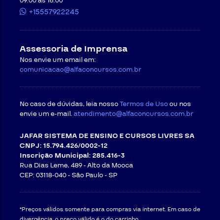
09:00 às 16:00
+15557922245
Assessoria de Imprensa
Nos envie um email em:
comunicacao@alfaconcursos.com.br
No caso de dúvidas, leia nosso
Termos de Uso
ou nos
envie um e-mail.
atendimento@alfaconcursos.com.br
JAFAR SISTEMA DE ENSINO E CURSOS LIVRES SA
CNPJ: 15.794.426/0002-12
Inscrição Municipal: 285.416-3
Rua Dias Leme, 489 - Alto da Mooca
CEP: 03118-040 -
São Paulo - SP
*Preços válidos somente para compras via internet. Em caso de
divergência, o preço válido é o do carrinho.