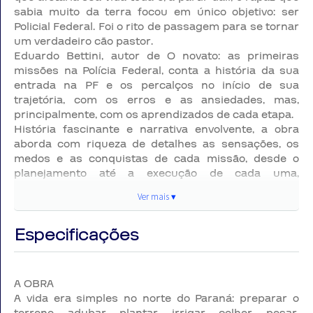
sabia muito da terra focou em único objetivo: ser
Policial Federal. Foi o rito de passagem para se tornar
um verdadeiro cão pastor.
Eduardo Bettini, autor de O novato: as primeiras
missões na Polícia Federal, conta a história da sua
entrada na PF e os percalços no início de sua
trajetória, com os erros e as ansiedades, mas,
principalmente, com os aprendizados de cada etapa.
História fascinante e narrativa envolvente, a obra
aborda com riqueza de detalhes as sensações, os
medos e as conquistas de cada missão, desde o
planejamento até a execução de cada uma,
mostrando, inclusive, os perigos pelos quais passou.
Ver mais ▾
A AUTOR
Especificações
EDUARDO MAIA BETTINI é agente de Polícia Federal
desde 2001. Foi integrante do Comando de
A OBRA
Operações Táticas (COT) e da Coordenação de
A vida era simples no norte do Paraná: preparar o
Aviação Operacional (CAOP). Atualmente está lotado
terreno, adubar, plantar, irrigar, colher, pesar,