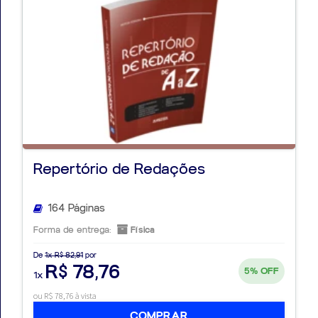
Repertório de Redações
164 Páginas
Forma de entrega:
Física
De
1x R$ 82,91
por
R$ 78,76
5%
OFF
1x
ou R$ 78,76 à vista
COMPRAR