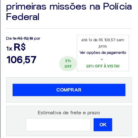
primeiras missões na Polícia
Federal
Aprovados
De
1x R$ 112,18
por
até 1x de R$ 106,57 sem
R$
juros
1x
Notícias
Ver opções de pagamento
106,57
5%
Aulas
10% OFF À VISTA!
OFF
AO
VIVO
COMPRAR
GRATUITAS!
Estimativa de frete e prazo
OK